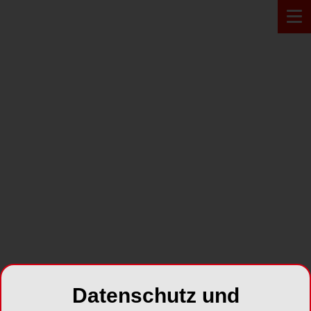
Zur Übersicht
PROFIL
Dr. Vittorio Cacciafesta
Datenschutz und
Dr. Vittorio Cacciafesta