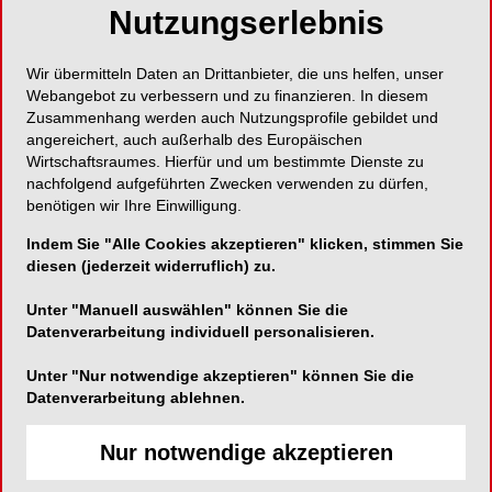
Nutzungserlebnis
Viale Papiniano 44
20123 Mailand
Wir übermitteln Daten an Drittanbieter, die uns helfen, unser
Italien
Webangebot zu verbessern und zu finanzieren. In diesem
Zusammenhang werden auch Nutzungsprofile gebildet und
angereichert, auch außerhalb des Europäischen
E-Mail:
vcacciafesta@hotmail.com
Wirtschaftsraumes. Hierfür und um bestimmte Dienste zu
nachfolgend aufgeführten Zwecken verwenden zu dürfen,
benötigen wir Ihre Einwilligung.
Indem Sie "Alle Cookies akzeptieren" klicken, stimmen Sie
diesen (jederzeit widerruflich) zu.
SHARE
Unter "Manuell auswählen" können Sie die
Datenverarbeitung individuell personalisieren.
Kurzvita
Vita anzeigen
Unter "Nur notwendige akzeptieren" können Sie die
Datenverarbeitung ablehnen.
Nur notwendige akzeptieren
Artikel in Publikationen