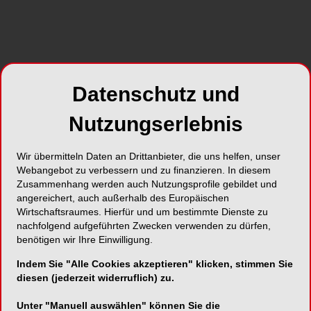
heute – von Hullican, der als erster Oralchirurg
1849 eine segmentale Osteotomie (Mandibula)
durchführte; über die erste interdisziplinäre
Kooperation von KFO und Chirurgie durch Blair
und Angle (1897); Angles Drei-Stufen-
Operationsplan von 1906; der totalen Osteotomie
Datenschutz und
in der Horizontalebene (Le Fort I-Osteotomie)
Nutzungserlebnis
durch Langenbeck (1859) und Cheever (1867),
bis hin zu ersten transversalen maxillären
Erweiterungen (Angell 1860, Derichsweiler 1954,
Wir übermitteln Daten an Drittanbieter, die uns helfen, unser
etc.); der erfolgreichen Fragmentstabilisierung
Webangebot zu verbessern und zu finanzieren. In diesem
Zusammenhang werden auch Nutzungsprofile gebildet und
mittels Schrauben (Spiessl, 1974) bzw.
angereichert, auch außerhalb des Europäischen
Miniplattenosteosynthesen (Luhr) oder dem
Wirtschaftsraumes. Hierfür und um bestimmte Dienste zu
Surgery First-Ansatz (Steinhäuser 1988; Park/Kim
nachfolgend aufgeführten Zwecken verwenden zu dürfen,
2012). Wichtig sei heutzutage, so Rudzki, die
benötigen wir Ihre Einwilligung.
Systematik in Diagnostik, Therapie und Retention
Indem Sie "Alle Cookies akzeptieren" klicken, stimmen Sie
(transversale, vertikale und sagittale Aspekte; Zeit,
diesen (jederzeit widerruflich) zu.
Wachstum und richtiges Timing, sowie die
Ätiologie und Morphogenese), wobei jedoch das
Unter "Manuell auswählen" können Sie die