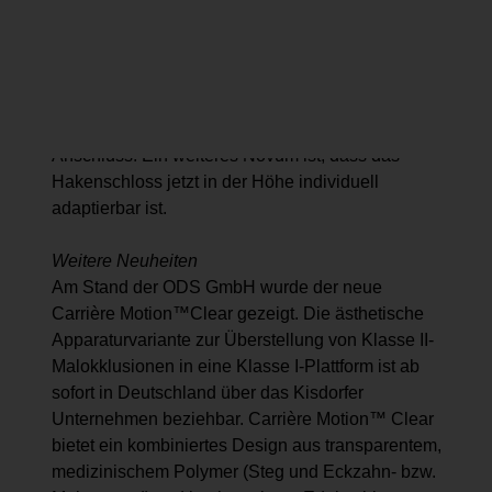
Draht während des Fixierens würde
ausgeschlossen bleiben, da die seitliche Breite
noch immer ausreicht, um ein Wegkippen hin zum
Zahn zu verhindern. Die Aktivierung im Mund
erfolgt durch den sternenförmigen MCD-
Anschluss. Ein weiteres Novum ist, dass das
Hakenschloss jetzt in der Höhe individuell
adaptierbar ist.
Weitere Neuheiten
Am Stand der ODS GmbH wurde der neue
Carrière Motion™Clear gezeigt. Die ästhetische
Apparaturvariante zur Überstellung von Klasse II-
Malokklusionen in eine Klasse I-Plattform ist ab
sofort in Deutschland über das Kisdorfer
Unternehmen beziehbar. Carrière Motion™ Clear
bietet ein kombiniertes Design aus transparentem,
medizinischem Polymer (Steg und Eckzahn- bzw.