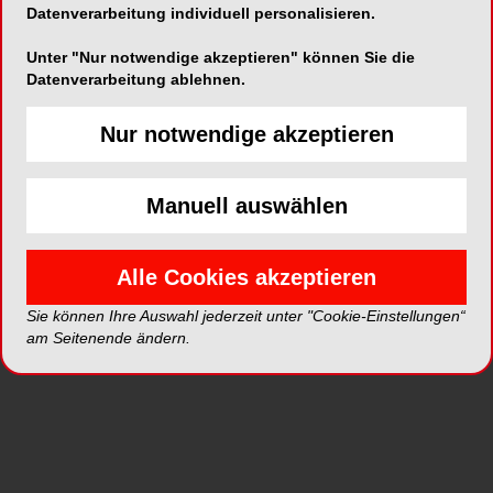
Bestreben, eine Klasse I umsetzen zu wollen,
Datenverarbeitung individuell personalisieren.
nicht mit aller Gewalt durchgesetzt werden sollte,
Unter "Nur notwendige akzeptieren" können Sie die
denn dieser Ansatz berge Risiken (z. B.
Datenverarbeitung ablehnen.
parodontale Probleme).
Nur notwendige akzeptieren
Einen Überblick über den aktuellen Stand der
virtuellen Operationsplanung nach dem Konzept
„Virtual Surgery First“ (auf Basis von neun Jahren
Manuell auswählen
klinischer Erfahrung) vermittelte
Prof. Dr. Axel
Bumann
. Dabei präsentierte er Daten von
Alle Cookies akzeptieren
insgesamt 24 Patienten, die mittels VSF
behandelt wurden. Bei allen wurden zur Planung
Sie können Ihre Auswahl jederzeit unter "Cookie-Einstellungen“
ein DVT angefertigt und zusätzlich die
am Seitenende ändern.
Gipsmodelle mittels Modellscanner digitalisiert.
Nach Überlagerung der STL-Daten mit den
DICOM-Daten der DVTs erfolgte die virtuelle OP-
Planung durch den Kieferorthopäden sowie die
Herstellung der OP-Splinte durch direkten Export
der Planungsdaten. Die Qualität der