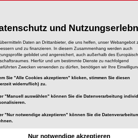
atenschutz und Nutzungserlebn
Vita anzeige
übermitteln Daten an Drittanbieter, die uns helfen, unser Webangebot 
bessern und zu finanzieren. In diesem Zusammenhang werden auch
zungsprofile gebildet und angereichert, auch außerhalb des Europäisc
tschaftsraumes. Hierfür und um bestimmte Dienste zu nachfolgend
geführten Zwecken verwenden zu dürfen, benötigen wir Ihre Einwilligun
em Sie "Alle Cookies akzeptieren" klicken, stimmen Sie diesen
erzeit widerruflich) zu.
ETIC DENTISTRY
28.02.2011
er "Manuell auswählen" können Sie die Datenverarbeitung individ
nästhetik – eine Frage des Alters?
sonalisieren.
etische Versorgungen mittels Veneers und vollkeramisc
er "Nur notwendige akzeptieren" können Sie die Datenverarbeitu
ehnen.
en gehören zum Alltag der zahnärztlichen Tätigkeit. In
em Zusammenhang stellt sich die Frage, ob das Alter de
Nur notwendige akzeptieren
enten hierbei eine Rolle spielt.