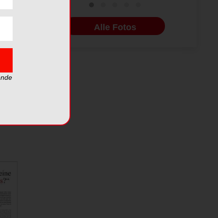
Alle Fotos
gie
ende