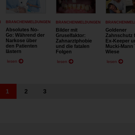
N
BRANCHENMELDUNGEN
BRANCHENMELDUNGEN
BRANCHENMEL
Absolutes No-
Bilder mit
Goldener
Go: Während der
Gruselfaktor:
Zahnschutz 
Narkose über
Zahnarztphobie
Ex-Keeper u
den Patienten
und die fatalen
Mucki-Mann 
lästern
Folgen
Wiese
lesen
lesen
lesen
1
2
3