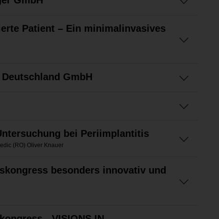
ger GmbH
erte Patient – Ein minimalinvasives
ct Deutschland GmbH
ntersuchung bei Periimplantitis
medic (RO) Oliver Knauer
skongress besonders innovativ und
kongress - VISIONS IN