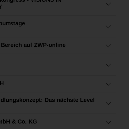
Y
burtstage
 Bereich auf ZWP-online
bH
ndlungskonzept: Das nächste Level
mbH & Co. KG