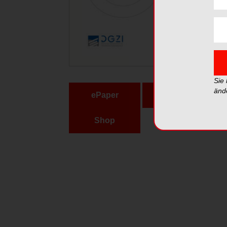
Sie
änd
ePaper
PDF
Shop