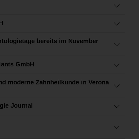
H
tologietage bereits im November
lants GmbH
und moderne Zahnheilkunde in Verona
gie Journal