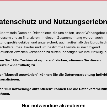
Inhalt
Alle A
atenschutz und Nutzungserlebn
übermitteln Daten an Drittanbieter, die uns helfen, unser Webangebot 
Titel
Seite 1
bessern und zu finanzieren. In diesem Zusammenhang werden auch
Redaktion
zungsprofile gebildet und angereichert, auch außerhalb des Europäisc
tschaftsraumes. Hierfür und um bestimmte Dienste zu nachfolgend
NSK Europe G
geführten Zwecken verwenden zu dürfen, benötigen wir Ihre Einwilligun
Seite 2
em Sie "Alle Cookies akzeptieren" klicken, stimmen Sie diesen
Editorial: Ausbi
erzeit widerruflich) zu.
Seite 3
Stand und Pers
er "Manuell auswählen" können Sie die Datenverarbeitung individ
Prof. Dr. Herbert Deppe
sonalisieren.
Inhalt
er "Nur notwendige akzeptieren" können Sie die Datenverarbeitu
Seite 4
ehnen.
Redaktion
Nur notwendige akzeptieren