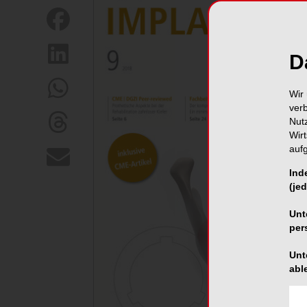
D
Wir 
ver
Nut
Wir
auf
Ind
(jed
Unt
per
Unt
abl