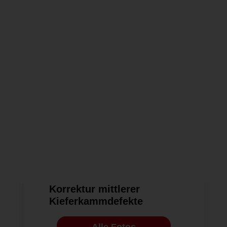
1
2
3
4
BILDERGALERIEN
NEUE BILDERGALERIEN
08.09.2014
Korrektur mittlerer
Kieferkammdefekte
Alle Fotos