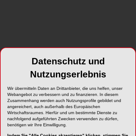
Hölzle
Klinik und Poliklinik für Mund-, Kiefer- und
Gesichtschirurgie
Direktor: Univ.- Prof. Dr. med. Dr. med. dent.
Frank Hölzle
Universitätsklinikum Aachen
Datenschutz und
Pauwelsstraße 30
Nutzungserlebnis
52074 Aachen
Deutschland
Wir übermitteln Daten an Drittanbieter, die uns helfen, unser
Webangebot zu verbessern und zu finanzieren. In diesem
Zusammenhang werden auch Nutzungsprofile gebildet und
angereichert, auch außerhalb des Europäischen
Wirtschaftsraumes. Hierfür und um bestimmte Dienste zu
nachfolgend aufgeführten Zwecken verwenden zu dürfen,
SHARE
benötigen wir Ihre Einwilligung.
Indem Sie "Alle Cookies akzeptieren" klicken, stimmen Sie