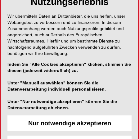
Nutzungserlebnis
Experten aus Hochschule und Praxis berichteten
in insgesamt fünf praxisnahen Vorträgen was die
Forschung über den Biofilm herausgefunden hat
Wir übermitteln Daten an Drittanbieter, die uns helfen, unser
Webangebot zu verbessern und zu finanzieren. In diesem
und wie er sich dank der neuen Erkenntnisse
Zusammenhang werden auch Nutzungsprofile gebildet und
optimal kontrollieren lässt.
angereichert, auch außerhalb des Europäischen
Wirtschaftsraumes. Hierfür und um bestimmte Dienste zu
nachfolgend aufgeführten Zwecken verwenden zu dürfen,
benötigen wir Ihre Einwilligung.
Indem Sie "Alle Cookies akzeptieren" klicken, stimmen Sie
diesen (jederzeit widerruflich) zu.
Unter "Manuell auswählen" können Sie die
Datenverarbeitung individuell personalisieren.
Unter "Nur notwendige akzeptieren" können Sie die
Datenverarbeitung ablehnen.
Nur notwendige akzeptieren
Mehr als 900 Teilnehmer konnten beim 5. Oral-B
Jens 
Symposium begrüßt werden
Proct
die f