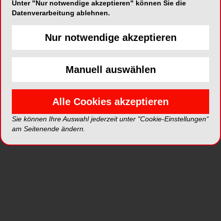
Unter "Nur notwendige akzeptieren" können Sie die
werden, um die Morphologie und Anatomie des
Datenverarbeitung ablehnen.
Primärzahns nachzuahmen. Die spezielle
Lasersintertechnologie ermöglicht die Herstellung
Nur notwendige akzeptieren
von Ceramir Pediatric Crowns mit dünnen
Wänden, so dass so viel Zahnsubstanz wie
Manuell auswählen
möglich erhalten bleibt.
Das Design der Ceramir Pediatric Crowns ist so
Alle Cookies akzeptieren
gestaltet, dass es dem Gingivarand der Zähne im
Milchgebiss auf natürliche Weise folgt, so dass
Sie können Ihre Auswahl jederzeit unter "Cookie-Einstellungen“
am Seitenende ändern.
die Kronen einfach und bequem eingesetzt
werden können. Wenn es die klinische Situation
erfordert, können die Kronen leicht zu Teilkronen
angepasst werden. Darüber hinaus ist die
Oberfläche der Krone sehr glatt, was das
Wachstum von Biofilm und Bakterien verhindert.
Ceramir Pediatric Crowns sind biokompatibel, frei