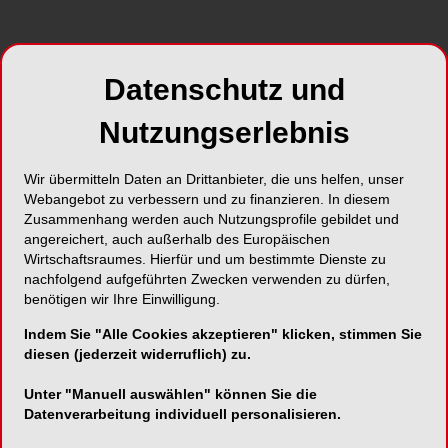
Foto: Directa AB
Datenschutz und
Ceramir Pediatric Crowns sind vorgefertigte
Kronen für Kinder und setzen einen neuen
Nutzungserlebnis
Standard in der Kinderzahnheilkunde. Durch die
patentierte Lasersintertechnologie entsteht eine
Wir übermitteln Daten an Drittanbieter, die uns helfen, unser
homogene, glasähnliche Struktur, die dem
Webangebot zu verbessern und zu finanzieren. In diesem
Material eine natürliche Transluzenz und eine
Zusammenhang werden auch Nutzungsprofile gebildet und
hochglänzende Oberfläche verleiht. Die Ceramir
angereichert, auch außerhalb des Europäischen
Pediatric Crowns kombinieren die Festigkeit von
Wirtschaftsraumes. Hierfür und um bestimmte Dienste zu
nachfolgend aufgeführten Zwecken verwenden zu dürfen,
hochfesten Keramiken auf Lithiumdisilikatbasis
benötigen wir Ihre Einwilligung.
mit der Ästhetik von feldspathaltigen
Glaskeramiken, ohne die Sprödigkeit reiner
Indem Sie "Alle Cookies akzeptieren" klicken, stimmen Sie
Glaskeramiken und mit einer Elastizität ähnlich
diesen (jederzeit widerruflich) zu.
der von Dentin (20 GPa).
Unter "Manuell auswählen" können Sie die
Datenverarbeitung individuell personalisieren.
Die Kronen sind in verschiedenen Modellen und
Größen erhältlich und können individuell gestaltet