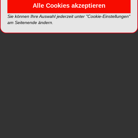
Federation of Orthodontics (WFO) erfüllt.
Alle Cookies akzeptieren
Die Themen der GBO-Jahreskongresse, die
zunehmend interdisziplinär ausgerichtet sind,
Sie können Ihre Auswahl jederzeit unter "Cookie-Einstellungen“
am Seitenende ändern.
widmen sich jeweils einem fachlichen Fokus und
finden deutlich mehr Zuspruch als der etablierte
Veranstaltungsort zulässt. Professor Kahl-Nieke:
„Wir hören immer wieder, dass wir diesen
besonderen intimen Charakter unserer
Veranstaltung nicht aufgeben sollen - wir können
deshalb allen Interessierten nur raten, sich für die
Jahreskongresse so früh wie möglich
anzumelden. Deshalb weisen wir bereits jetzt auf
den 18. Jahrskongress hin – vom 18. bis 20. April
2013.“ Auch diesmal wird wieder ein Vorkongress
in einen Teilaspekt vertiefend einführen.
Thema CMD interdisziplinär: Anmelderekord
Hatten bereits in früheren Jahren die räumlichen