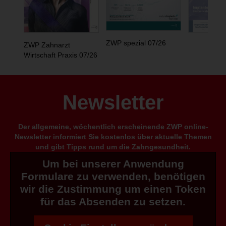
ZWP spezial 07/26
ZWP Zahnarzt
Wirtschaft Praxis 07/26
Newsletter
Der allgemeine, wöchentlich erscheinende ZWP online-
Newsletter informiert Sie kostenlos über aktuelle Themen
und gibt Tipps rund um die Zahngesundheit.
Um bei unserer Anwendung
Formulare zu verwenden, benötigen
wir die Zustimmung um einen Token
für das Absenden zu setzen.