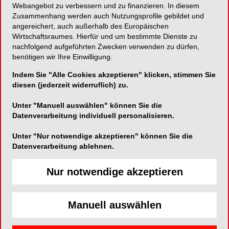
Webangebot zu verbessern und zu finanzieren. In diesem
wissenschaftlichen Empfehlungen widerspiegelt.“
Zusammenhang werden auch Nutzungsprofile gebildet und
Die enge Verknüpfung von Praxis und
angereichert, auch außerhalb des Europäischen
Wissenschaft diene in erster Linie der
Wirtschaftsraumes. Hierfür und um bestimmte Dienste zu
nachfolgend aufgeführten Zwecken verwenden zu dürfen,
Weiterentwicklung der qualitätsorientierten
benötigen wir Ihre Einwilligung.
Behandlung der Patienten.
Indem Sie "Alle Cookies akzeptieren" klicken, stimmen Sie
Dr. Mindermann: „Schon vor Gründung des
diesen (jederzeit widerruflich) zu.
Boards gab es diese Kooperation von Praxis und
Unter "Manuell auswählen" können Sie die
Wissenschaft, wenn auch eher punktuell. Heute
Datenverarbeitung individuell personalisieren.
bildet die Offenheit der Universitäten und das in
den Praxen gelebte hohe Behandlungsniveau die
Unter "Nur notwendige akzeptieren" können Sie die
Basis einer für alle Beteiligten Gewinn
Datenverarbeitung ablehnen.
bringenden Zusammenarbeit.“ Der hohe
Anspruch, den Dr. Mindermann und Prof. Dr.
Nur notwendige akzeptieren
Bärbel Kahl-Nieke/Hamburg als 2. Vorsitzende an
die Leistungen des GBO stellen, hat dazu geführt,
Manuell auswählen
dass das German Board die Bedingungen der
internationalen Anerkennung durch die World