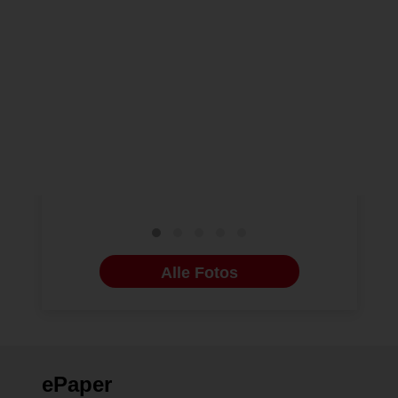
NEUE BILDERGALERIEN
06.07.2026
NEUE BILDERG
Compliance beginnt beim
Indikatio
Behandler
kieferort
Behandlu
Alle Fotos
ePaper