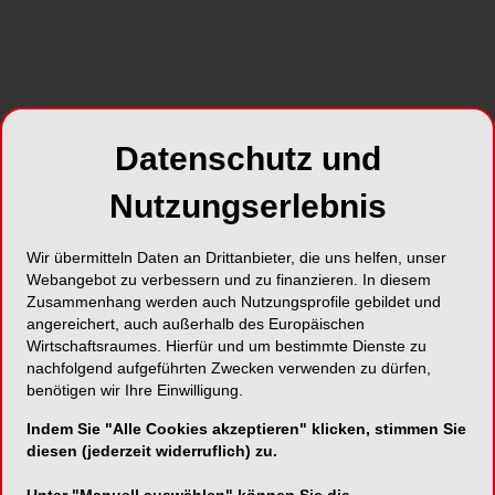
Foto: Carlos – stock.adobe.com
Nach dem grandiosen Erfolg des letzten Jahres
geht es bei der Gesellschaft Master of Science
Datenschutz und
Kieferorthopädie e.V., (GMSCKFO) mit dem
zweiten Jahrestreffen in die nächste Runde. Auch
Nutzungserlebnis
dieses Jahr werden wir mit tollen Referenten die
Kieferorthopädie aus dem Fokus der Allgemeinen
Zahnmedizin beleuchten, da aus unserer Sicht
Wir übermitteln Daten an Drittanbieter, die uns helfen, unser
Webangebot zu verbessern und zu finanzieren. In diesem
der Patient immer als Ganzes im Zentrum steht.
Zusammenhang werden auch Nutzungsprofile gebildet und
Wir versuchen den Blickwinkel auf die
angereichert, auch außerhalb des Europäischen
Kieferorthopädie zu modernisieren und
Wirtschaftsraumes. Hierfür und um bestimmte Dienste zu
klarzustellen, dass die Kieferorthopädie nicht
nachfolgend aufgeführten Zwecken verwenden zu dürfen,
eigenständig gesehen werden sollte, sondern als
benötigen wir Ihre Einwilligung.
ein Behandlungsbaustein sehr effizient in viele
Indem Sie "Alle Cookies akzeptieren" klicken, stimmen Sie
andere Behandlungsbausteine (z.B.
diesen (jederzeit widerruflich) zu.
Parodontologie, Chirurgie, Endodontologie oder
CMD) einzubetten ist. Warum? Weil die heutigen
Unter "Manuell auswählen" können Sie die