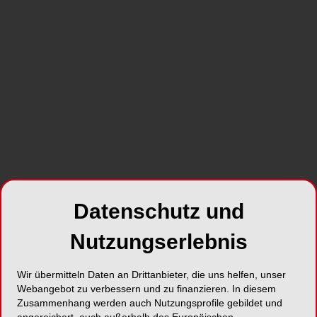
Ausdruck eines strukturellen Problems. Warum
bestehende Meldesysteme oft versagen, weshalb
Betroffene häufig schweigen und welche
Veränderungen jetzt notwendig sind, erläutert
Medizinstudentin und Aktivistin Laura Bechtle im
Gespräch. Ein Interview über Verantwortung,
Kulturwandel und die Chance auf nachhaltige
Veränderungen.
Datenschutz und
Nutzungserlebnis
Wir übermitteln Daten an Drittanbieter, die uns helfen, unser
Foto: jiris – stock.adobe.com/ Portrait: Privat
Webangebot zu verbessern und zu finanzieren. In diesem
Frau Bechtle, die Vorkommnisse auf dem 130.
Zusammenhang werden auch Nutzungsprofile gebildet und
Deutschen Ärztetag im Mai sind schockierend,