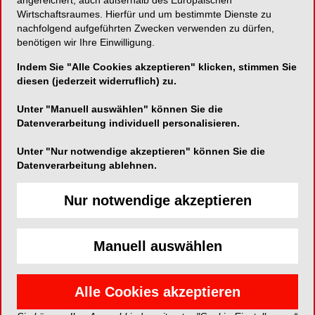
angereichert, auch außerhalb des Europäischen
Wirtschaftsraumes. Hierfür und um bestimmte Dienste zu
aber, so scheint es, kaum überraschend.
nachfolgend aufgeführten Zwecken verwenden zu dürfen,
Warum nicht?
benötigen wir Ihre Einwilligung.
Weil wir ein systemisches Problem haben.
Indem Sie "Alle Cookies akzeptieren" klicken, stimmen Sie
diesen (jederzeit widerruflich) zu.
Deshalb sind wir auf dem Deutschen Ärztetag
auch bewusst nicht auf einzelne Übergriffe
Unter "Manuell auswählen" können Sie die
eingegangen. Einzelne Personen an den Pranger
Datenverarbeitung individuell personalisieren.
zu stellen, wäre für viele die einfachste Lösung.
Wir wollten aber gerade nicht, dass danach alle
Unter "Nur notwendige akzeptieren" können Sie die
Datenverarbeitung ablehnen.
anderen weitermachen können wie immer. Nicht
nur auf dem Ärztetag, sondern auch in anderen
Nur notwendige akzeptieren
Kontexten haben wir schon zu viel Fehlverhalten
erdulden müssen. Sexuelle Belästigung ist ein
systemisches Problem. Diejenigen, die
Manuell auswählen
wegschauen, die nichts sagen, die nicht
eingreifen, sind genauso ein Teil des Problems.
Alle Cookies akzeptieren
Neue Awarenesskonzepte sollen den