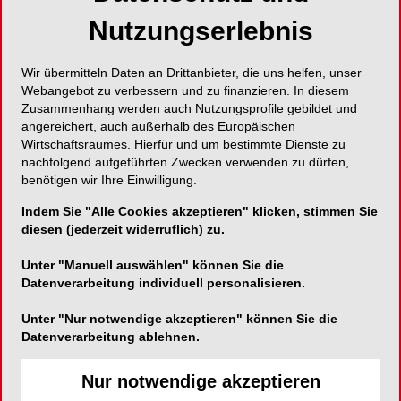
Kern vor allem darum ging, die aktuellen
Nutzungserlebnis
Entwicklungen kritisch zu hinterfragen und im
Hinblick auf ihre Praxisrelevanz auf den Prüfstand
Wir übermitteln Daten an Drittanbieter, die uns helfen, unser
zu stellen und zu diskutieren. Die Themen
Webangebot zu verbessern und zu finanzieren. In diesem
reichten von der Knochen- und
Zusammenhang werden auch Nutzungsprofile gebildet und
angereichert, auch außerhalb des Europäischen
Weichgeweberegeneration (
Stein
,
Hammächer
)
Wirtschaftsraumes. Hierfür und um bestimmte Dienste zu
über die Trends zur Biologisierung in der
nachfolgend aufgeführten Zwecken verwenden zu dürfen,
Regenerativen Zahnmedizin (
Rothamel
) bis hin
benötigen wir Ihre Einwilligung.
zu Prothetik und Digitalisierung (
Hildebrand
,
Indem Sie "Alle Cookies akzeptieren" klicken, stimmen Sie
Sandmair
,
Happe
,
Fürhauser
). Ebenso im Fokus
diesen (jederzeit widerruflich) zu.
waren Themen wie Socket und Ridge
Preservation vs. Sofortimplantation/Belastung
Unter "Manuell auswählen" können Sie die
(
Zwanzig
, Smeets), Komplikationsmanagement
Datenverarbeitung individuell personalisieren.
(
Parvini
) oder Fragen des Implantatdesigns
Unter "Nur notwendige akzeptieren" können Sie die
(
Grötz
, Chaloupka) bzw. -materials (
Wainwright
).
Datenverarbeitung ablehnen.
Spannend war auch der Überblicksvortrag zur
Frage, was man nach über 20 Jahren
Nur notwendige akzeptieren
Implantologie-Erfahrung heute anders machen