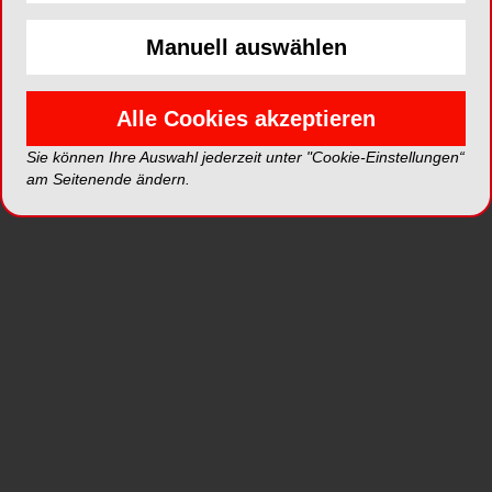
würde bzw. auch macht (
Kornmann
).
Manuell auswählen
Alle Cookies akzeptieren
Sie können Ihre Auswahl jederzeit unter "Cookie-Einstellungen“
am Seitenende ändern.
Insgesamt waren über 200 Teilnehmer in den Norden
Nach 
Deutschlands gereist.
Stadt
wiede
HOTEL