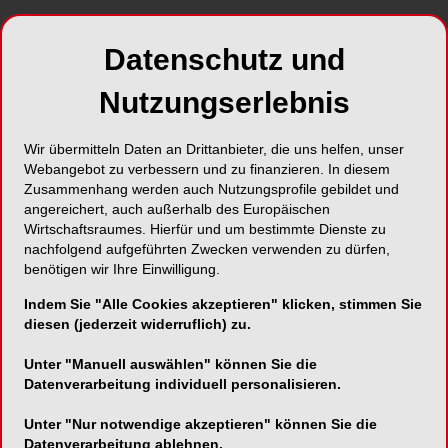
Datenschutz und
Nutzungserlebnis
Wissenschaftliches
Wir übermitteln Daten an Drittanbieter, die uns helfen, unser
Vortragsprogramm
Webangebot zu verbessern und zu finanzieren. In diesem
Zusammenhang werden auch Nutzungsprofile gebildet und
angereichert, auch außerhalb des Europäischen
Insgesamt drei Hauptthemen („Genetik und
Wirtschaftsraumes. Hierfür und um bestimmte Dienste zu
Kieferorthopädie“, „Okklusion – Stabilität und das
nachfolgend aufgeführten Zwecken verwenden zu dürfen,
Kiefergelenk“ und „Linguale Kieferorthopädie“)
benötigen wir Ihre Einwilligung.
sowie diverse freie Themen umfasste das
Indem Sie "Alle Cookies akzeptieren" klicken, stimmen Sie
wissenschaftliche Programm, für das insgesamt
diesen (jederzeit widerruflich) zu.
rund 70 Redner, darunter zwölf Keynote Speaker,
geladen waren. Zahlreiche Vorträge sorgten dabei
Unter "Manuell auswählen" können Sie die
Datenverarbeitung individuell personalisieren.
für Begeisterung bei den Teilnehmern, u. a. die
diesjährige Sheldon Friel Memorial Lecture.
Unter "Nur notwendige akzeptieren" können Sie die
Datenverarbeitung ablehnen.