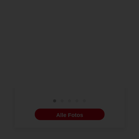
NEUE BILDERGALERIEN
06.07.2026
NEUE BILDERG
Compliance beginnt beim
Indikatio
Behandler
kieferort
Behandlu
Alle Fotos