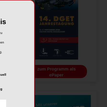
is
zu
hen
g.
zum Programm als
ePaper
uell
ng