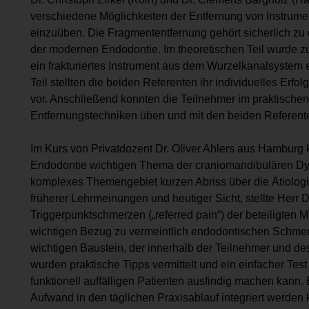
verschiedene Möglichkeiten der Entfernung von Instrume
einzuüben. Die Fragmententfernung gehört sicherlich z
der modernen Endodontie. Im theoretischen Teil wurde zu
ein frakturiertes Instrument aus dem Wurzelkanalsystem e
Teil stellten die beiden Referenten ihr individuelles Erfo
vor. Anschließend konnten die Teilnehmer im praktischen 
Entfernungstechniken üben und mit den beiden Referenten
Im Kurs von Privatdozent Dr. Oliver Ahlers aus Hamburg 
Endodontie wichtigen Thema der craniomandibulären Dysf
komplexes Themengebiet kurzen Abriss über die Ätiolog
früherer Lehrmeinungen und heutiger Sicht, stellte Herr 
Triggerpunktschmerzen („referred pain“) der beteiligten 
wichtigen Bezug zu vermeintlich endodontischen Schmerzp
wichtigen Baustein, der innerhalb der Teilnehmer und des
wurden praktische Tipps vermittelt und ein einfacher Test
funktionell auffälligen Patienten ausfindig machen kann. 
Aufwand in den täglichen Praxisablauf integriert werden 