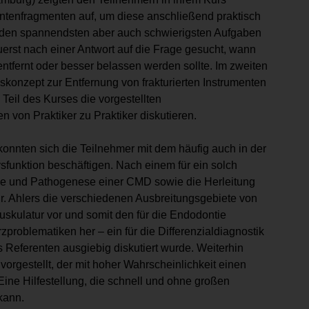
ntenfragmenten auf, um diese anschließend praktisch
u den spannendsten aber auch schwierigsten Aufgaben
erst nach einer Antwort auf die Frage gesucht, wann
ntfernt oder besser belassen werden sollte. Im zweiten
lgskonzept zur Entfernung von frakturierten Instrumenten
Teil des Kurses die vorgestellten
 von Praktiker zu Praktiker diskutieren.
konnten sich die Teilnehmer mit dem häufig auch in der
unktion beschäftigen. Nach einem für ein solch
ie und Pathogenese einer CMD sowie die Herleitung
Dr. Ahlers die verschiedenen Ausbreitungsgebiete von
Muskulatur vor und somit den für die Endodontie
roblematiken her – ein für die Differenzialdiagnostik
 Referenten ausgiebig diskutiert wurde. Weiterhin
 vorgestellt, der mit hoher Wahrscheinlichkeit einen
Eine Hilfestellung, die schnell und ohne großen
kann.