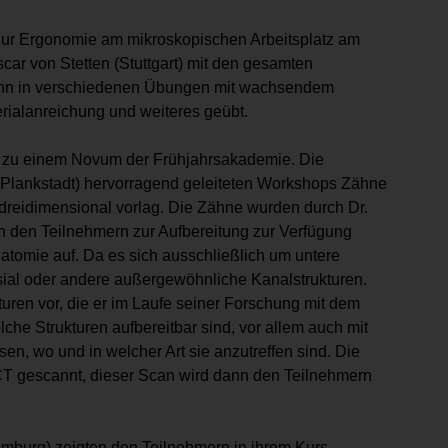
 zur Ergonomie am mikroskopischen Arbeitsplatz am
ar von Stetten (Stuttgart) mit den gesamten
ann in verschiedenen Übungen mit wachsendem
rialanreichung und weiteres geübt.
es zu einem Novum der Frühjahrsakademie. Die
Plankstadt) hervorragend geleiteten Workshops Zähne
reidimensional vorlag. Die Zähne wurden durch Dr.
 den Teilnehmern zur Aufbereitung zur Verfügung
natomie auf. Da es sich ausschließlich um untere
ial oder andere außergewöhnliche Kanalstrukturen.
turen vor, die er im Laufe seiner Forschung mit dem
che Strukturen aufbereitbar sind, vor allem auch mit
en, wo und in welcher Art sie anzutreffen sind. Die
 gescannt, dieser Scan wird dann den Teilnehmern
amburg) zeigten den Teilnehmern in ihrem Kurs