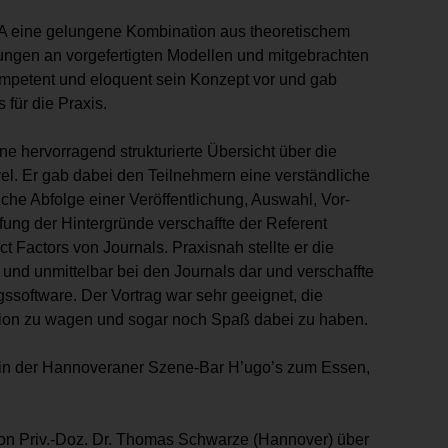
 eine gelungene Kombination aus theoretischem
ungen an vorgefertigten Modellen und mitgebrachten
ompetent und eloquent sein Konzept vor und gab
 für die Praxis.
eine hervorragend strukturierte Übersicht über die
l. Er gab dabei den Teilnehmern eine verständliche
che Abfolge einer Veröffentlichung, Auswahl, Vor-
efung der Hintergründe verschaffte der Referent
t Factors von Journals. Praxisnah stellte er die
d unmittelbar bei den Journals dar und verschaffte
gssoftware. Der Vortrag war sehr geeignet, die
ation zu wagen und sogar noch Spaß dabei zu haben.
 in der Hannoveraner Szene-Bar H’ugo’s zum Essen,
von Priv.-Doz. Dr. Thomas Schwarze (Hannover) über