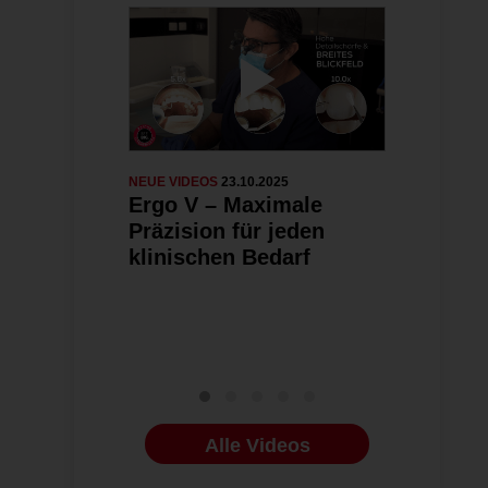
NEUE VIDEOS
23.10.2025
ENDODONTOLO
Ergo V – Maximale
#reingehö
Präzision für jeden
und Traum
klinischen Bedarf
diagnosti
therapeut
Maßnahme
Zahntrau
Alle Videos