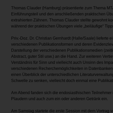
Thomas Clauder (Hamburg) präsentierte zum Thema MTA
Einführungsteil und den anschließenden praktischen Üb
extrahierten Zähnen. Thomas Clauder stellte gewohnt k
während der praktischen Übungen viele „beiläufige“ Tipps
Priv.-Doz. Dr. Christian Gernhardt (Halle/Saale) lieferte 
verschiedenen Publikationsformen und deren Evidenzleve
Darstellung der verschiedenen Publikationsmedien (zeitli
Abstract, guter Stil usw.) an die Hand. Zur weiteren Verti
Verständnis für Sinn und vielleicht auch Unsinn des Impac
verschiedenen Recherchemöglichkeiten in Datenbanken un
einen Überblick der unterschiedlichen Literaturverwaltun
Schwelle zu senken, vielleicht doch einmal eine Publik
Am Abend fanden sich die endosiasthischen Teilnehmer
Plaudern und auch zum ein oder anderen Getränk ein.
Am Samstag startete die erste Session mit dem Vortrag 