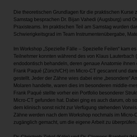
Die theoretischen Grundlagen für die praktischen Kurse
Samstag besprachen Dr. Bijan Vahedi (Augsburg) und Osc
Praxisteams. Im praktischen Teil am Samstag wurden d
Schwierigkeitsgrad im Team Instrumentenübergabe, Mate
Im Workshop „Spezielle Fälle – Spezielle Feilen“ kam 
Teilnehmer konnten während des von Klaus Lauterbach (
endodontisch behandeln, deren genaue Anatomie ihnen d
Frank Paqué (Zürich/CH) im Micro-CT gescannt und dann
gestellt. Jeder der Zähne wies dabei eine „besondere“ A
Molaren handelte, waren dies im besonderen middle-mes
Frank Paqué stellte vorher ein Portfolio besonderer Struk
Micro-CT gefunden hat. Dabei ging es auch darum, ob sol
dem klinisch sonst nicht zur Verfügung stehenden Vorwiss
Zähne werden nach dem Workshop nochmals im Micro-CT
zugänglich gemacht, um die eigene Arbeit zu überprüfen.
Dr. Christoph Zirkel (Köln) und Dr. Clemens Bargholz (H