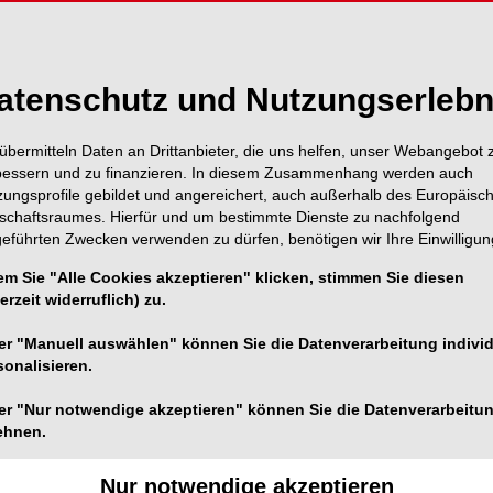
atenschutz und Nutzungserlebn
übermitteln Daten an Drittanbieter, die uns helfen, unser Webangebot 
bessern und zu finanzieren. In diesem Zusammenhang werden auch
zungsprofile gebildet und angereichert, auch außerhalb des Europäisc
tschaftsraumes. Hierfür und um bestimmte Dienste zu nachfolgend
Foto: © DGET
geführten Zwecken verwenden zu dürfen, benötigen wir Ihre Einwilligun
s war die Frühjahrsakademie der DGET
em Sie "Alle Cookies akzeptieren" klicken, stimmen Sie diesen
erzeit widerruflich) zu.
hn-, Mund- und Kieferheilkunde die Frühjahrsakademie
er "Manuell auswählen" können Sie die Datenverarbeitung individ
 zahnärztliche Traumatologie (DGET) statt.
sonalisieren.
rt nach dem Konzept: Von Mitgliedern für Mitglieder.
er "Nur notwendige akzeptieren" können Sie die Datenverarbeitu
 ihr Wissen und Können zur Verfügung stellen, um
ehnen.
JA zeigt sich auch in der regelmäßigen äußerst
Nur notwendige akzeptieren