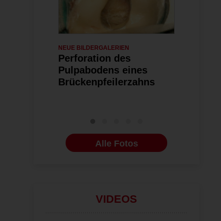
NEUE BILDERGALERIEN
29.04.2026
ENDODONTOLO
Perforation des
Fungusbal
Pulpabodens eines
Kieferhöh
Brückenpfeilerzahns
Wurzelka
Alle Fotos
VIDEOS