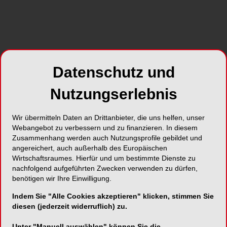
Dreiergespann: Stellvertretend für die DGPZM
begrüßte
Prof. Dr. Cornelia Frese
die
Teilnehmenden, unterstützt von
Prof. Dr. Andreas
Schulte
(DGZMB) und
Priv.-Doz. Dr. Peter
Schmidt
(DGKiZ).
Datenschutz und
Der erste Vortragsblock widmete sich
Nutzungserlebnis
spezifischen Herausforderungen,
die besondere Patienten in die Zahnarztpraxis
Wir übermitteln Daten an Drittanbieter, die uns helfen, unser
tragen können.
Dr. Guido Elsäßers
eröffnender
Webangebot zu verbessern und zu finanzieren. In diesem
Vortrag befasste sich mit dem Thema der
Zusammenhang werden auch Nutzungsprofile gebildet und
Inklusiven Verantwortung der Zahnarztpraxis – ein
angereichert, auch außerhalb des Europäischen
Beitrag, der dazu ermutigte, die Teilhabe jeder
Wirtschaftsraumes. Hierfür und um bestimmte Dienste zu
eingeschränkten Person im Alltag zu fördern
nachfolgend aufgeführten Zwecken verwenden zu dürfen,
benötigen wir Ihre Einwilligung.
und Barrierefreiheit als Zahnarzt aktiv
mitzugestalten. Eine ähnliche Botschaft wusste
Indem Sie "Alle Cookies akzeptieren" klicken, stimmen Sie
Prof. Dr. Andreas Schulte
vorzutragen. Er ging
diesen (jederzeit widerruflich) zu.
spezifisch auf die Bedürfnisse geistig behinderter
Unter "Manuell auswählen" können Sie die