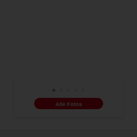
NEUE BILDERGALERIEN
06.07.2026
NEUE BILDERG
Compliance beginnt beim
Indikatio
Behandler
kieferort
Behandlu
Alle Fotos