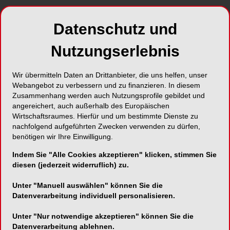
Sie werden auf der DGKFO in München die
©
„OrthoAlliance
“ vorstellen. Was bedeutet sie
Datenschutz und
bzw. was verbirgt sich dahinter?
Nutzungserlebnis
Pace: Als Kompetenzverbund aus
mittelständischen, inhabergeführten Unternehmen
Wir übermitteln Daten an Drittanbieter, die uns helfen, unser
©
ermöglicht OrthoAlliance
den unkomplizierten
Webangebot zu verbessern und zu finanzieren. In diesem
Einstieg in die digitale Kieferorthopädie. Unsere
Zusammenhang werden auch Nutzungsprofile gebildet und
angereichert, auch außerhalb des Europäischen
Kompetenzpartner decken den kompletten Ablauf
Wirtschaftsraumes. Hierfür und um bestimmte Dienste zu
von Diagnostik, Behandlungsplanung,
nachfolgend aufgeführten Zwecken verwenden zu dürfen,
Patientenberatung, Falldokumentation und
benötigen wir Ihre Einwilligung.
Archivierung in offenen Systemen mit aufeinander
Indem Sie "Alle Cookies akzeptieren" klicken, stimmen Sie
abgestimmten Komponenten und Lösungen ab –
diesen (jederzeit widerruflich) zu.
für einfache Prozesse und größtmögliche
Effizienz im Labor- und Praxisalltag. Als rein
Unter "Manuell auswählen" können Sie die
deutsche Unternehmen stehen wir für „made in
Datenverarbeitung individuell personalisieren.
Germany“: das Gütesiegel für höchste Quali­tät.
Unter "Nur notwendige akzeptieren" können Sie die
Datenverarbeitung ablehnen.