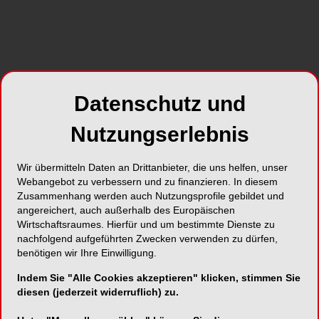
Die Vorbereitung ist die
Basis
Wer wütend oder aufgeregt ist, der tut gut daran,
erst einmal innezuhalten. Gerade wenn man am
Datenschutz und
Anfang seiner Laufbahn seiner Führungstätigkeit
ist, sollte man abwarten und sich zuerst emotional
Nutzungserlebnis
und inhaltlich sammeln. Wer im Laufe der Zeit
lernt, seine Gefühle zu erkennen und trotzdem
Wir übermitteln Daten an Drittanbieter, die uns helfen, unser
ruhig und gelassen zu reagieren, kann gern
Webangebot zu verbessern und zu finanzieren. In diesem
Zusammenhang werden auch Nutzungsprofile gebildet und
spontan antworten. Die Sache mit den eigenen
angereichert, auch außerhalb des Europäischen
Gefühlen ist bei einem Mitarbeitergespräch die
Wirtschaftsraumes. Hierfür und um bestimmte Dienste zu
größte Herausforderung. Es beginnt damit, in sich
nachfolgend aufgeführten Zwecken verwenden zu dürfen,
hineinzuspüren. Wieso bin ich gerade wütend?
benötigen wir Ihre Einwilligung.
Liegt es am Teammitglied? Bin ich häufiger
Indem Sie "Alle Cookies akzeptieren" klicken, stimmen Sie
aufgebracht, wenn die Person etwas falsch
diesen (jederzeit widerruflich) zu.
macht? Oder liegt es an den Umständen? Ist
wieder Montag und das Terminbuch ist (zu) voll?