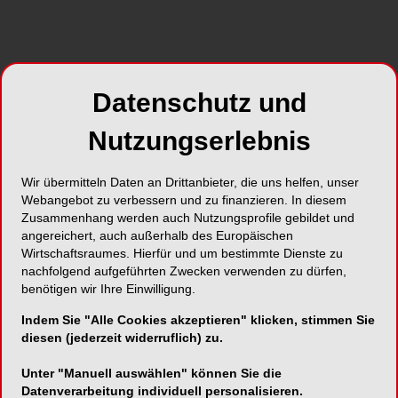
stammt ursprünglich aus den USA und sollte vor
allem dabei helfen, das Image der Zahnmedizin
etwas aufzupolieren. Mehr Wertschätzung,
weniger Angst vorm Zahnarztstuhl und vielleicht
Datenschutz und
auch ein kleines bisschen Motivation, den
Vorsorgetermin nicht schon wieder zu
Nutzungserlebnis
verschieben. Grundsätzlich keine schlechte Idee.
Denn Hand aufs Herz: Die meisten Menschen
Wir übermitteln Daten an Drittanbieter, die uns helfen, unser
freuen sich vermutlich nur bedingt auf den Satz
Webangebot zu verbessern und zu finanzieren. In diesem
„Wir müssten da mal was machen“.
Zusammenhang werden auch Nutzungsprofile gebildet und
angereichert, auch außerhalb des Europäischen
Wirtschaftsraumes. Hierfür und um bestimmte Dienste zu
nachfolgend aufgeführten Zwecken verwenden zu dürfen,
benötigen wir Ihre Einwilligung.
Indem Sie "Alle Cookies akzeptieren" klicken, stimmen Sie
diesen (jederzeit widerruflich) zu.
Unter "Manuell auswählen" können Sie die
Datenverarbeitung individuell personalisieren.
Foto: nazariykarkhut – stock.adobe.com