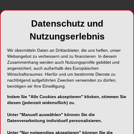
Datenschutz und
Nutzungserlebnis
Foto: © Shutterstock.com
Das Geschäft mit Smartphones und mobilem
Wir übermitteln Daten an Drittanbieter, die uns helfen, unser
Internet boomt -
der Telekommunikationsmarkt in
Webangebot zu verbessern und zu finanzieren. In diesem
Deutschland wächst unaufhörlich. Jeder vierte
Zusammenhang werden auch Nutzungsprofile gebildet und
angereichert, auch außerhalb des Europäischen
Haushalt in Deutschland besitzt mittlerweile ein
Wirtschaftsraumes. Hierfür und um bestimmte Dienste zu
Smartphone. Dieser anhaltende Trend geht auch
nachfolgend aufgeführten Zwecken verwenden zu dürfen,
an Unternehmen nicht spurlos vorbei und so
benötigen wir Ihre Einwilligung.
setzen diese heute verstärkt die eigene Firmen-
Indem Sie "Alle Cookies akzeptieren" klicken, stimmen Sie
App als zusätzlichen Kommunikationskanal ein.
diesen (jederzeit widerruflich) zu.
Im iTunes Apple-Store sind mittlerweile über
Hundertausend Apps zum Download verfügbar.
Unter "Manuell auswählen" können Sie die
Datenverarbeitung individuell personalisieren.
Auch eine Zahnarzt-App kann für den
Unter "Nur notwendige akzeptieren" können Sie die
Praxisinhaber eine sinnvolle Ergänzung zum