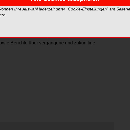
ekte werden in Afrika, Asien und Osteuropa unterstützt.
 können Ihre Auswahl jederzeit unter "Cookie-Einstellungen“ am Seiten
den. Der Vorstand sowie die Studierenden und
ern.
he sich an diesem Projekt beteiligen möchten, finden
sowie Berichte über vergangene und zukünftige