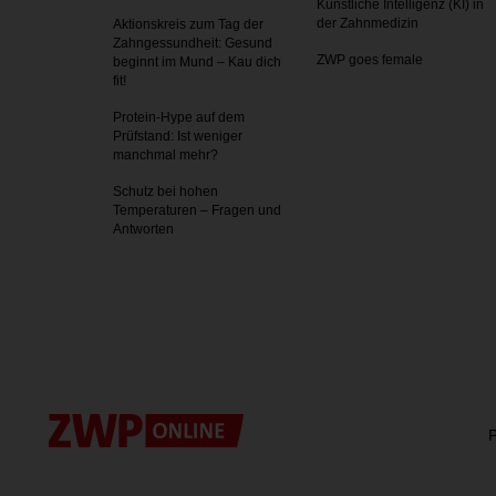
Künstliche Intelligenz (KI) in
der Zahnmedizin
Aktionskreis zum Tag der
Zahnges­sundheit: Gesund
ZWP goes female
beginnt im Mund – Kau dich
fit!
Protein-Hype auf dem
Prüfstand: Ist weniger
manchmal mehr?
Schutz bei hohen
Temperaturen – Fragen und
Antworten
P