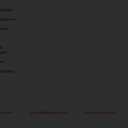
lschaften
skammern
bände
ik
hulen
ten
gszentren
une.com
www.designpreis.org
www.oemus.com