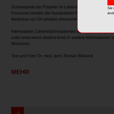
Schwerpunkt der Projekte ist Lateinamerika, weitere Proj
Sie
Finanziert werden die humanitären Einsätze durch Spen
änd
Mediziner vor Ort arbeiten ehrenamtlich.
Interessierte Zahnmedizinstudenten und Sponsoren, welc
unter www.swiss-student-fund.ch weitere Informationen 
Missionen.
Text und Foto: Dr. med. dent. Roman Wieland
MEHR