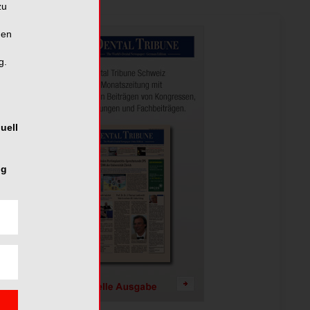
zu
hen
g.
uell
ng