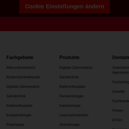
Cookie Einstellungen ändern
Fachgebiete
Produkte
Dental
Alterszahnmedizin
Digitale Zahnmedizin
Unternehm
Agenturen
Kinderzahnheilkunde
Zahntechnik
Fachverla
Digitale Zahnmedizin
Kieferorthopädie
Anwälte
Zahntechnik
Parodontologie
Fachhand
Kieferorthopädie
Implantologie
Firmen
Endodontologie
Laserzahnmedizin
KZVen
Prophylaxe
Oralchirurgie