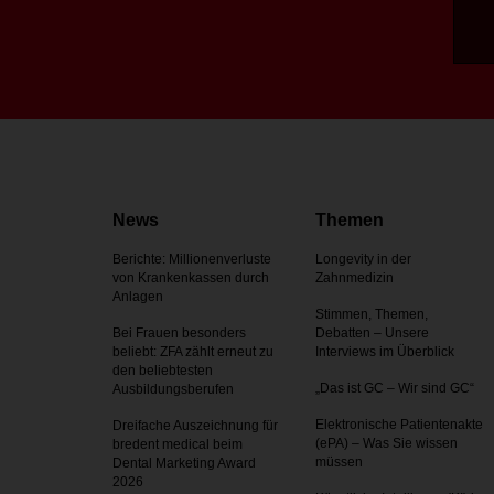
News
Themen
Berichte: Millionenverluste
Longevity in der
von Krankenkassen durch
Zahnmedizin
Anlagen
Stimmen, Themen,
Bei Frauen besonders
Debatten – Unsere
beliebt: ZFA zählt erneut zu
Interviews im Überblick
den beliebtesten
„Das ist GC – Wir sind GC“
Ausbildungsberufen
Elektronische Patientenakte
Dreifache Auszeichnung für
(ePA) – Was Sie wissen
bredent medical beim
müssen
Dental Marketing Award
2026