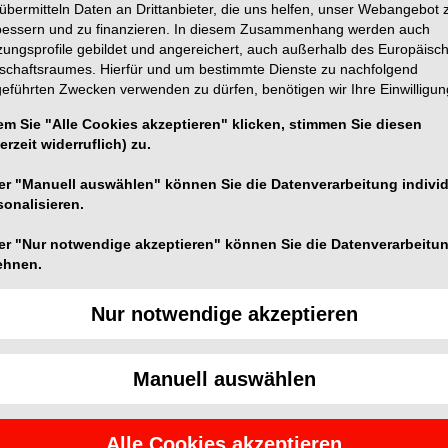
übermitteln Daten an Drittanbieter, die uns helfen, unser Webangebot 
bessern und zu finanzieren. In diesem Zusammenhang werden auch
zungsprofile gebildet und angereichert, auch außerhalb des Europäisc
tschaftsraumes. Hierfür und um bestimmte Dienste zu nachfolgend
geführten Zwecken verwenden zu dürfen, benötigen wir Ihre Einwilligun
em Sie "Alle Cookies akzeptieren" klicken, stimmen Sie diesen
erzeit widerruflich) zu.
Foto: © Dr. med. dent. Roman Wieland
er "Manuell auswählen" können Sie die Datenverarbeitung individ
sonalisieren.
 haben sich Stephan Baumgartner und Gilles Nespeca
er "Nur notwendige akzeptieren" können Sie die Datenverarbeitu
n einen Namen in der Schweizer Zahnmedizinbranche
ehnen.
erten sie ihre Projekte und waren auf der Suche nach
Nur notwendige akzeptieren
 Em­powerment“ führt unentgeltliche zahnmedizinische
Manuell auswählen
el ist die umfassende Behandlung aller Kinder sowie die
 Aufbau einer Klinik und durch lokale Ausbildung und
Alle Cookies akzeptieren