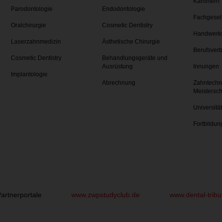
Kammern
Parodontologie
Endodontologie
Fachgesel
Oralchirurgie
Cosmetic Dentistry
Handwerk
Laserzahnmedizin
Ästhetische Chirurgie
Berufsver
Cosmetic Dentistry
Behandlungsgeräte und
Ausrüstung
Innungen
Implantologie
Abrechnung
Zahntechn
Meistersc
Universitä
Fortbildun
artnerportale
www.zwpstudyclub.de
www.dental-trib