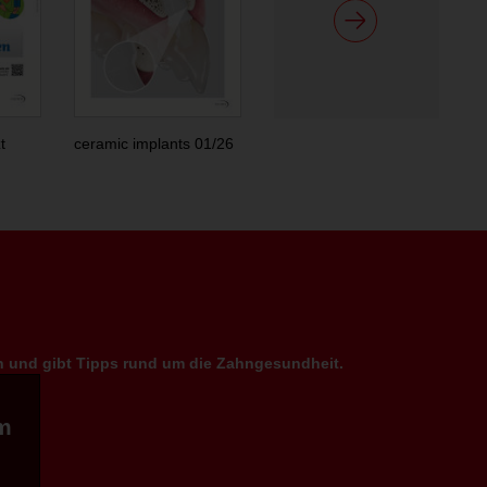
t
ceramic implants 01/26
en und gibt Tipps rund um die Zahngesundheit.
m