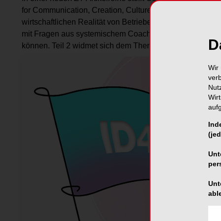
for Communication, Creation, Culture & Change – ein Vie
wirtschaftlichen Realität von Betrieben verbindet. Mit 
mit Fragen aus systemischem Coaching und Psychologie,
D
können. Teil 2 widmet sich dem Thema Creation.
Wir 
ver
Nut
Wir
auf
Ind
(jed
Unt
per
Unt
abl