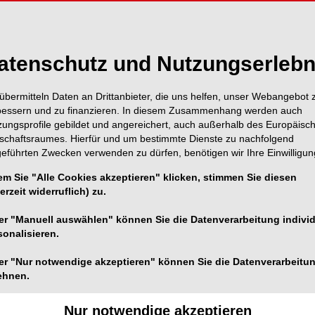
r-Schritte-Rahmen, der innere Entwicklung mit der
Beispielen aus dem Labor- und Unternehmensalltag und
 die Laborinhaber direkt auf eigene Abläufe anwenden
atenschutz und Nutzungserlebn
übermitteln Daten an Drittanbieter, die uns helfen, unser Webangebot 
bessern und zu finanzieren. In diesem Zusammenhang werden auch
zungsprofile gebildet und angereichert, auch außerhalb des Europäisc
tschaftsraumes. Hierfür und um bestimmte Dienste zu nachfolgend
geführten Zwecken verwenden zu dürfen, benötigen wir Ihre Einwilligun
em Sie "Alle Cookies akzeptieren" klicken, stimmen Sie diesen
erzeit widerruflich) zu.
er "Manuell auswählen" können Sie die Datenverarbeitung individ
sonalisieren.
er "Nur notwendige akzeptieren" können Sie die Datenverarbeitu
ehnen.
Nur notwendige akzeptieren