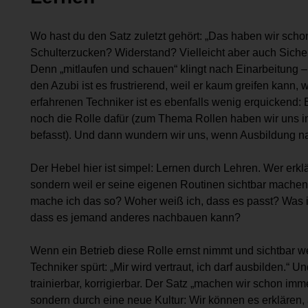
Wo hast du den Satz zuletzt gehört: „Das haben wir schon
Schulterzucken? Widerstand? Vielleicht aber auch Sicherh
Denn „mitlaufen und schauen“ klingt nach Einarbeitung – i
den Azubi ist es frustrierend, weil er kaum greifen kann
erfahrenen Techniker ist es ebenfalls wenig erquickend:
noch die Rolle dafür (zum Thema Rollen haben wir uns in T
befasst). Und dann wundern wir uns, wenn Ausbildung na
Der Hebel hier ist simpel: Lernen durch Lehren. Wer erklärt
sondern weil er seine eigenen Routinen sichtbar mache
mache ich das so? Woher weiß ich, dass es passt? Was ist
dass es jemand anderes nachbauen kann?
Wenn ein Betrieb diese Rolle ernst nimmt und sichtbar wer
Techniker spürt: „Mir wird vertraut, ich darf ausbilden.“
trainierbar, korrigierbar. Der Satz „machen wir schon imm
sondern durch eine neue Kultur: Wir können es erklären,