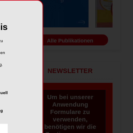
is
Alle Publikationen
zu
hen
g.
NEWSLETTER
uell
Um bei unserer
Anwendung
ng
Formulare zu
verwenden,
benötigen wir die