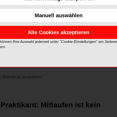
Manuell auswählen
Foto: master1305 – stock.adobe.com
son aus und plötzlich wackelt mehr als nur ein
Alle Cookies akzeptieren
. Sondern weil an dieser Person Wissen hängt: kleine
im „Bauch“. Genau da beginnt Creation. Unter
 können Ihre Auswahl jederzeit unter "Cookie-Einstellungen“ am Seiten
n ein tragfähiger, lernbarer Prozess im Team? Die
ern.
im Betrieb. Wissen weitergeben. Lernen ermöglichen.
 Und ja: auch die Haltung steht im Fokus, mit der wir
 Betrieb zu verankern.“
raktikant: Mitlaufen ist kein