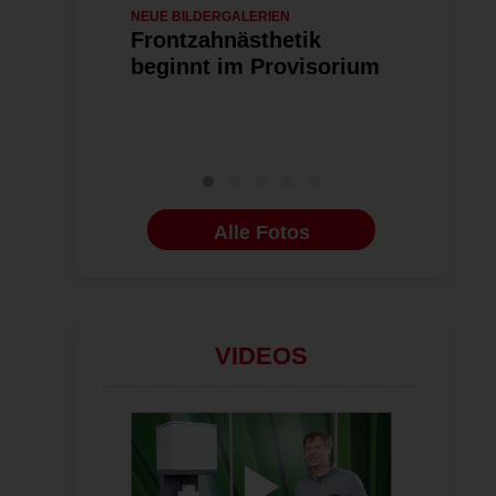
NEUE BILDERGALERIEN
14.07.2026
ZAHNTECHNIK
Frontzahnästhetik
Vom Denta
beginnt im Provisorium
ausgezei
Wissenspl
Future Sk
Alle Fotos
VIDEOS