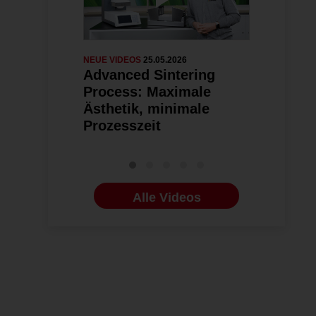
NEUE VIDEOS
25.05.2026
NEUE VIDEOS
0
Advanced Sintering
SprintRa
Process: Maximale
Ästhetik, minimale
Prozesszeit
Alle Videos