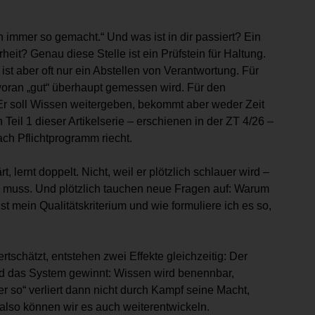
 immer so gemacht.“ Und was ist in dir passiert? Ein
eit? Genau diese Stelle ist ein Prüfstein für Haltung.
st aber oft nur ein Abstellen von Verantwortung. Für
, woran „gut“ überhaupt gemessen wird. Für den
 Er soll Wissen weitergeben, bekommt aber weder Zeit
eil 1 dieser Artikelserie – erschienen in der ZT 4/26 –
ch Pflichtprogramm riecht.
, lernt doppelt. Nicht, weil er plötzlich schlauer wird –
n muss. Und plötzlich tauchen neue Fragen auf: Warum
 mein Qualitätskriterium und wie formuliere ich es so,
tschätzt, entstehen zwei Effekte gleichzeitig: Der
 Und das System gewinnt: Wissen wird benennbar,
er so“ verliert dann nicht durch Kampf seine Macht,
 also können wir es auch weiterentwickeln.