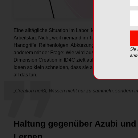
Eine alltägliche Situation im Labor: Morgen fällt eine Per
Arbeitstag. Nicht, weil niemand im Team fachlich gut ist
Handgriffe, Reihenfolgen, Abkürzungen, Entscheidungen 
Sie
anderem mit der Frage: Wie wird aus individuellem Könne
änd
Dimension Creation in ID4C zielt auf Bildungsprozesse 
Ideen so klein schneiden, dass sie ausprobierbar werden.
all das tun.
„Creation heißt, Wissen nicht nur zu sammeln, sondern im
Haltung gegenüber Azubi und P
Lernen