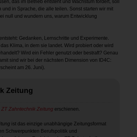
issen, das im Betrieb entsteht und Wachstum fördert, soll
nd in Sprache, die alle teilen. Sonst starten wir mit
bei null und wundern uns, warum Entwicklung
entsteht: Gedanken, Lernschritte und Experimente.
das Klima, in dem sie landet. Wird probiert oder wird
handelt? Wird ein Fehler genutzt oder bestraft? Genau
damit sind wir bei der nächsten Dimension von ID4C:
scheint am 26. Juni).
k Zeitung
r
ZT Zahntechnik Zeitung
erschienen.
itung
ist das einzige unabhängige Zeitungsformat
den Schwerpunkten Berufspolitik und