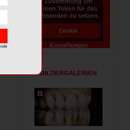
Zustimmung um
einen Token für das
Absenden zu setzen.
Cookie
Einstellungen
ende
ändern
BILDERGALERIEN