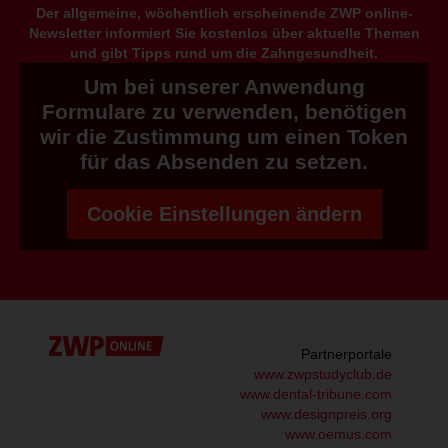
Der allgemeine, wöchentlich erscheinende ZWP online-
Newsletter informiert Sie kostenlos über aktuelle Themen
und gibt Tipps rund um die Zahngesundheit.
Um bei unserer Anwendung
Formulare zu verwenden, benötigen
wir die Zustimmung um einen Token
für das Absenden zu setzen.
Cookie Einstellungen ändern
Partnerportale
www.zwpstudyclub.de
www.dental-tribune.com
www.designpreis.org
www.oemus.com