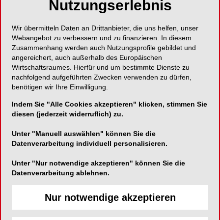
Nutzungserlebnis
Mitarbeiter steht an und man hat gerade nicht die
Zeit dafür. Zugegeben, man weiß auch nicht so
Wir übermitteln Daten an Drittanbieter, die uns helfen, unser
genau, was man ansprechen soll. Es läuft ja
Webangebot zu verbessern und zu finanzieren. In diesem
alles ganz gut. Obwohl, da waren ein paar
Zusammenhang werden auch Nutzungsprofile gebildet und
angereichert, auch außerhalb des Europäischen
Schnitzer in den letzten Wochen. Man hat aber
Wirtschaftsraumes. Hierfür und um bestimmte Dienste zu
dem Mitarbeiter sofort und unmissverständlich
nachfolgend aufgeführten Zwecken verwenden zu dürfen,
deutlich gemacht, dass man das in dieser Praxis
benötigen wir Ihre Einwilligung.
nicht wünscht. Viel erwidert hat er dann nicht
Indem Sie "Alle Cookies akzeptieren" klicken, stimmen Sie
mehr. Eigentlich ist damit doch alles gesagt. Wozu
diesen (jederzeit widerruflich) zu.
also ein Beurteilungsgespräch? Mitarbeiter
benötigen regelmäßig Feedback zu ihrer
Unter "Manuell auswählen" können Sie die
Leistung, ihrem Verhal ten und ihrem Potenzial,
Datenverarbeitung individuell personalisieren.
um sich im Sinne der Zahnarztpraxis zu verhalten
Unter "Nur notwendige akzeptieren" können Sie die
und weiter zu entwickeln. Erfolgt diese
Datenverarbeitung ablehnen.
Rückmeldung nach vorher festgelegten Kriterien,
so spricht man von einer Beurteilung. Damit kann
Nur notwendige akzeptieren
der Praxisinhaber überprüfen, ob der Mitarbeiter
den Anforderungen, die Arbeitsplatz und Praxis an