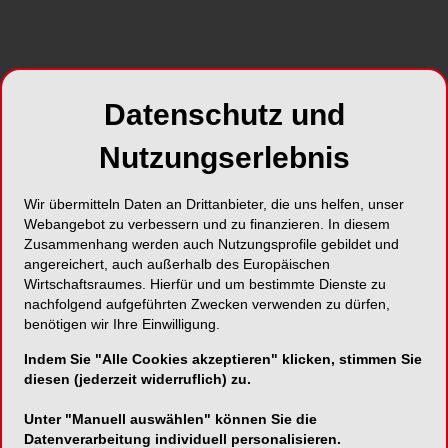
Datenschutz und
Nutzungserlebnis
Foto: © MQ-Illustrations – stock.adobe.com
Die Zahl der bei der Techniker Krankenkasse (TK)
registrierten Verdachtsfälle auf Behandlungsfehler
Wir übermitteln Daten an Drittanbieter, die uns helfen, unser
Webangebot zu verbessern und zu finanzieren. In diesem
ist im vergangenen Jahr so hoch gewesen wie nie
Zusammenhang werden auch Nutzungsprofile gebildet und
zuvor. Wie aus Daten der Versicherung
angereichert, auch außerhalb des Europäischen
hervorgeht, wurden 2025 insgesamt 7.540 solcher
Wirtschaftsraumes. Hierfür und um bestimmte Dienste zu
Fälle gemeldet – 14 Prozent mehr als im Vorjahr.
nachfolgend aufgeführten Zwecken verwenden zu dürfen,
benötigen wir Ihre Einwilligung.
Im Jahr 2023 waren es 6.509 Fälle, zwei Jahre
Indem Sie "Alle Cookies akzeptieren" klicken, stimmen Sie
zuvor zählte die TK 5.981 Verdachtsfälle. Zuerst
diesen (jederzeit widerruflich) zu.
hatten die Zeitungen der Funke Mediengruppe
Unter "Manuell auswählen" können Sie die
über den Anstieg berichtet. Etwa jeder dritte
Datenverarbeitung individuell personalisieren.
Fall erhärte sich im Rahmen der Überprüfung, so