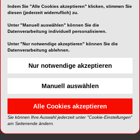
werden kann. Im Vergleich zum klinischen Befund
Indem Sie "Alle Cookies akzeptieren" klicken, stimmen Sie
eines Jugendlichen oder Adoleszenten ist der
diesen (jederzeit widerruflich) zu.
kieferorthopädische Befund eines Erwachsenen
häufig durch eine Vielzahl von Faktoren
Unter "Manuell auswählen" können Sie die
gekennzeichnet, welche teilweise auf destruktive
Datenverarbeitung individuell personalisieren.
Prozesse im stomatognathen System
Unter "Nur notwendige akzeptieren" können Sie die
zurückzuführen sind:
Datenverarbeitung ablehnen.
a) parodontaler Knochenabbau und Rezessionen,
Nur notwendige akzeptieren
b) Zahnverlust,
c) bestehende prothetische und konservierende
Versorgungen,
Manuell auswählen
d) Zahnwanderungen,
e) Dysfunktionen des cranio-mandibulären
Alle Cookies akzeptieren
Systems und
f) eingeschränkte Ästhetik in Kombination mit
Sie können Ihre Auswahl jederzeit unter "Cookie-Einstellungen“
ungünstigem Verlauf der Gingiva und mangelnder
am Seitenende ändern.
Unterstützung durch Interdentalpapillen.