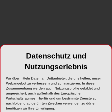
Die Ursachen dieser Entwicklung sind begründet
in
a) einem gesteigerten ästhetischen Anspruch
innerhalb unserer Gesellschaft,
b) der Möglichkeit einer nahezu „unsichtbaren“
kieferorthopädischen Behandlung mittels
keramischer Brackets, Lingualtechnik und
ähnlicher Behandlungstechniken sowie
Datenschutz und
c) neuer Erkenntnisse und
Nutzungserlebnis
Therapiemöglichkeiten, vor allem im Hinblick auf
parodontale Erkrankungen.
Wir übermitteln Daten an Drittanbieter, die uns helfen, unser
Daher muss der Frage Rechnung getragen
Webangebot zu verbessern und zu finanzieren. In diesem
Zusammenhang werden auch Nutzungsprofile gebildet und
werden, wie in einem schwierigen
angereichert, auch außerhalb des Europäischen
biologischanatomischen Umfeld, z.B. Parodontitis
Wirtschaftsraumes. Hierfür und um bestimmte Dienste zu
als Ausgangssituation, den hohen ästhetischen
nachfolgend aufgeführten Zwecken verwenden zu dürfen,
Ansprüchen der Patienten Rechnung getragen
benötigen wir Ihre Einwilligung.