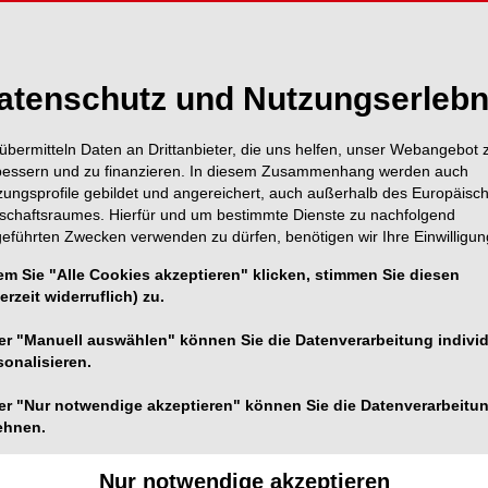
n den
KN Kieferorthopädie Nachrichten 12/2025
, anhand
biss und funktionell bedingter dorsokranialer
öglichkeiten der DVT-gestützten 3D-Cephalometrie
atenschutz und Nutzungserlebn
para­sagittalen exzentrischen Projektion (PAREX), der
lisierten Analyse der Inzi­sivenneigung.
übermitteln Daten an Drittanbieter, die uns helfen, unser Webangebot 
bessern und zu finanzieren. In diesem Zusammenhang werden auch
zungsprofile gebildet und angereichert, auch außerhalb des Europäisc
tschaftsraumes. Hierfür und um bestimmte Dienste zu nachfolgend
geführten Zwecken verwenden zu dürfen, benötigen wir Ihre Einwilligun
em Sie "Alle Cookies akzeptieren" klicken, stimmen Sie diesen
erzeit widerruflich) zu.
er "Manuell auswählen" können Sie die Datenverarbeitung individ
sonalisieren.
er "Nur notwendige akzeptieren" können Sie die Datenverarbeitu
ehnen.
Nur notwendige akzeptieren