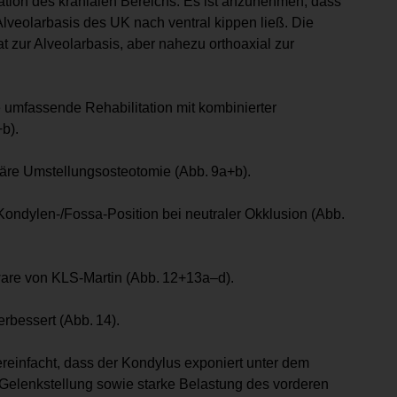
nation des kranialen Bereichs. Es ist anzunehmen, dass
veolar­basis des UK nach ventral kippen ließ. Die
 zur Alveolarbasis, aber nahezu orthoaxial zur
e umfassende Rehabilitation mit kombinierter
b).
läre Umstellungsosteotomie (Abb. 9a+b).
Kondylen-/Fossa-Position bei neu­traler Okklusion (Abb.
ware von KLS-Martin (Abb. 12+13a–d).
erbessert (Abb. 14).
ereinfacht, dass der Kondylus exponiert unter dem
 Gelenkstellung sowie starke Belastung des vorderen