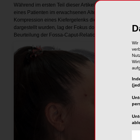
Während im ersten Teil dieser Ar­tikelreihe, erschienen i
eines Patienten im erwachsenen Alter mit frontalem Kreuz
Kompression eines Kiefergelenks die dia­gnostischen M
D
dargestellt wurden, lag der Fokus dort vor allem auf der 
Beurteilung der Fossa-Caput-Relation sowie der individua
Wir 
ver
Nut
Wir
auf
Ind
(jed
Unt
per
Unt
abl