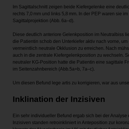
Im Sagittalschnitt zeigen beide Kiefergelenke eine deutli
rechts 7,0 mm und links 5,8 mm. In der PEP waren sie im l
Sagittalprojektion (Abb. 6a–d).
Diese deutlich anteriore Gelenkposition im Neutralbiss l
die Patientin schob den Unterkiefer aktiv nach vorne, 
vermeintlich neutrale Okklusion zu erreichen. Nach mü
auch in die zen­trale Kiefergelenkposition zu wechseln. 
neutraler KG-Position hatte die Patientin eine sagittale 
im Seitenzahn­bereich (Abb.5a+b, 7a–c).
Um diesen Befund lege artis zu korrigieren, war aus unserer
Inklination der Inzisiven
Ein sehr individueller Befund ergab sich bei der Analyse
Inzisiven standen retro­inkliniert in Anteposition zur koro