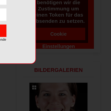
benötigen wir die
Zustimmung um
einen Token für das
Absenden zu setzen.
Cookie
ende
Einstellungen
ändern
BILDERGALERIEN