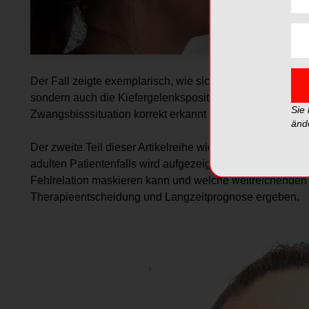
Der Fall zeigte exemplarisch, wie sich durch eine rein ki
sondern auch die Kiefergelenksposition funktionell günst
Sie
Zwangsbisssituation korrekt erkannt wird.
änd
Der zweite Teil dieser Artikelreihe widmet sich einer deu
adulten Patientenfalls wird aufgezeigt, wie eine scheinba
Fehlrelation maskieren kann und welche weitreichenden
Therapieentscheidung und Langzeitprognose ergeben.