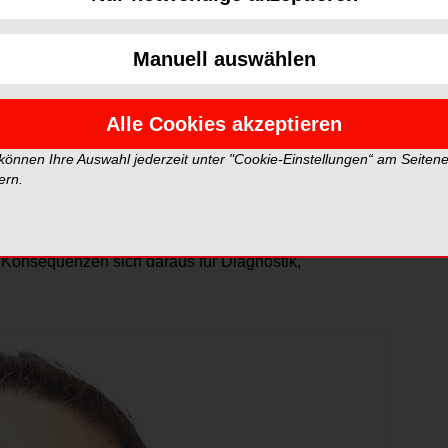
Manuell auswählen
Foto: © Prof. Dr. G. Polzar, KKU
eferorthopädische Therapie nicht nur die Okklusion,
Alle Cookies akzeptieren
ig beeinflussen lässt, wenn die zugrunde liegende
 können Ihre Auswahl jederzeit unter "Cookie-Einstellungen“ am Seiten
ern.
tlich komplexeren klinischen Situation. Anhand eines
r neutrale Okklusion eine erhebliche skelettale
 Konsequenzen sich daraus für Diagnostik,