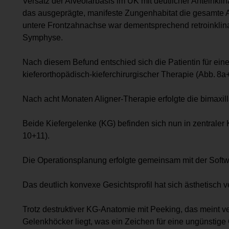
Versatz der Alveolarbasis im UK mit deutlicher Anteinkli
das ausgeprägte, manifeste Zungenhabitat die gesamte Al
untere Frontzahnachse war dementsprechend retroinklinat
Symphyse.
Nach diesem Befund entschied sich die Pa­tientin für ein
kieferorthopädisch-kieferchirurgischer Therapie (Abb. 8a+
Nach acht Monaten Aligner-Therapie erfolgte die bimaxil
Beide Kiefergelenke (KG) befinden sich nun in zentraler 
10+11).
Die Operationsplanung erfolgte gemeinsam mit der Soft
Das deutlich konvexe Gesichtsprofil hat sich ästhetisch v
Trotz destruktiver KG-Anatomie mit Peeking, das meint v
Gelenkhöcker liegt, was ein Zeichen für eine ungünstige