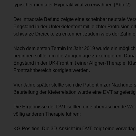
typischer mentaler Hyperaktivität zu erwähnen (Abb. 2)
Der intraorale Befund zeigte eine scheinbar neutrale Ver
Engstand in der Unterkieferfront mit leichter Protrusion
schwarze Dreiecke zu erkennen, zudem wies der Zahn ein
Nach dem ersten Termin im Jahr 2019 wurde ein mögliche
beginnen sollte, um die Zungenlage zu korrigieren. Dana
Engstand in der UK-Front mit einer Aligner-Therapie, K
Frontzahnbereich korrigiert werden.
Vier Jahre später stellte sich die Patientin zur Nachunt
Beurteilung der Kieferrelation wurde eine DVT angefertigt
Die Ergebnisse der DVT sollten eine überraschende Wend
völlig anderen Therapie führen:
KG-Position: Die 3D-Ansicht im DVT zeigt eine vorverlage