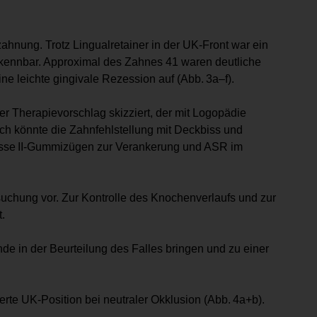
zahnung. Trotz Lingualretainer in der UK-Front war ein
 erkennbar. Appro­ximal des Zahnes 41 waren deutliche
e leichte gingivale Rezession auf (Abb. 3a–f).
r Therapievorschlag skizziert, der mit Logopädie
ch könnte die Zahnfehlstellung mit Deckbiss und
lasse II-­Gummizügen zur Verankerung und ASR im
ersuchung vor. Zur Kontrolle des Knochenverlaufs und zur
.
e in der Beurteilung des Falles bringen und zu einer
rte UK-Position bei neutraler Okklusion (Abb. 4a+b).