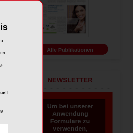
is
zu
Alle Publikationen
hen
g.
NEWSLETTER
uell
Um bei unserer
ng
Anwendung
Formulare zu
verwenden,