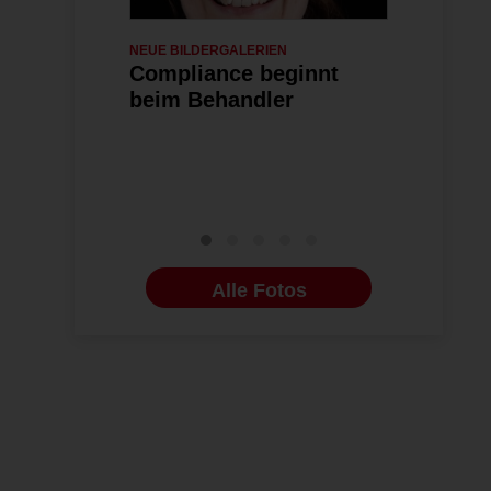
NEUE BILDERGALERIEN
06.07.2026
NEUE BILDERG
Compliance beginnt
Indikatio
beim Behandler
kieferort
Behandlu
Alle Fotos
: konvexes Profil links