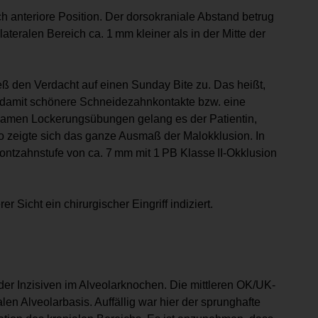
ch anteriore Position. Der dorsokraniale Abstand betrug
ateralen Bereich ca. 1 mm kleiner als in der Mitte der
ieß den Verdacht auf einen Sunday Bite zu. Das heißt,
um damit schönere Schneidezahnkontakte bzw. eine
hsamen Lockerungsübungen gelang es der Patientin,
So zeigte sich das ganze Ausmaß der Malokklusion. In
Frontzahnstufe von ca. 7 mm mit 1 PB Klasse II-Okklusion
 Sicht ein chirurgischer Eingriff indiziert.
 der Inzisiven im Alveolarknochen. Die mittleren OK/UK-
nalen Alveolarbasis. Auffällig war hier der sprunghafte