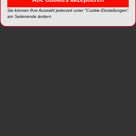
Sie können Ihre Auswahl jederzeit unter "Cookie-Einstellungen“
am Seitenende ändern.
Die PZR kann auch als Wellness für die Zähne
verstanden werden. Die Beläge werden entfernt,
und dies hellt die Zähne auf. Die
Fluoridierungsmaßnahmen helfen, sie
widerstandsfähiger gegen Karies zu machen.
Durch die vollständige Entfernung des Biofilms
reduziert sich nach wenigen Tagen die Gingivitis.
Die PZR wird oftmals zu Recht als
prophylaktische Maßnahme verstanden, kann
jedoch auch als Vorbehandlung von
Parodontitisbehandlungen eingesetzt werden.
Hierbei dient sie neben der „Wellness“ auch dem
Beseitigen von vorhandenen oberflächlichen