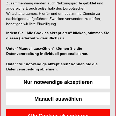
Hand-, Ultraschall-/Schallinstrumente, Polierkelch
Zusammenhang werden auch Nutzungsprofile gebildet und
oder Pulver-Wasser-Strahlgerät am besten
angereichert, auch außerhalb des Europäischen
geeignet sind.
Wirtschaftsraumes. Hierfür und um bestimmte Dienste zu
nachfolgend aufgeführten Zwecken verwenden zu dürfen,
benötigen wir Ihre Einwilligung.
Indem Sie "Alle Cookies akzeptieren" klicken, stimmen Sie
diesen (jederzeit widerruflich) zu.
Unter "Manuell auswählen" können Sie die
Datenverarbeitung individuell personalisieren.
Unter "Nur notwendige akzeptieren" können Sie die
Datenverarbeitung ablehnen.
Nur notwendige akzeptieren
Abb. 1: Gracey-Küretten für die Entfernung
Abb. 
subgingivaler fester Beläge. © Dr. Frederic Kauffmann,
Beläg
Manuell auswählen
Dr. Alexander Müller-Busch, M.Sc.
Busch
Alle Cookies akzeptieren