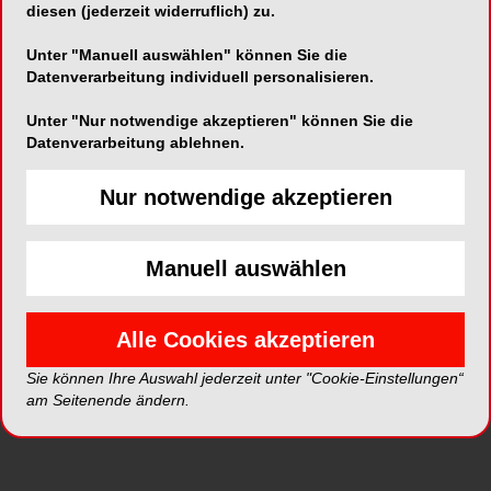
Schablone, die später für die navigierte
diesen (jederzeit widerruflich) zu.
Implantatplanung essenziell war. Im nächsten
Termin wurde ein DVT mit eingesetzter
Unter "Manuell auswählen" können Sie die
Datenverarbeitung individuell personalisieren.
Schablone erstellt. Die Implantatplanung erfolgte
mit Nobel Biocare Replace Implantaten: Regio 46
Unter "Nur notwendige akzeptieren" können Sie die
und 36 (Durchmesser 5,0 mm, Länge 10 mm),
Datenverarbeitung ablehnen.
Regio 44 und 34 (Durchmesser 5,0 mm, Länge
11,5 mm) sowie Regio 42 und 32 (Durchmesser
Nur notwendige akzeptieren
4,3 mm, Länge 13 mm). Die Bohrschablone wurde
in DTX Studio konstruiert und von Nobel Biocare
gefertigt.
Manuell auswählen
Alle Cookies akzeptieren
Sie können Ihre Auswahl jederzeit unter "Cookie-Einstellungen“
am Seitenende ändern.