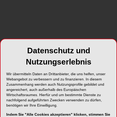
Die 74-jährige Patientin stellte sich in der Klinik
am Schloss MVZ GmbH in Sigmaringen vor. Ihre
seit Jahren getragene Totalprothese im
Unterkiefer war instabil, führte zu Unsicherheiten
beim Essen und Sprechen und wurde als
ästhetisch unbefriedigend empfunden. Der
Wunsch nach einer festen, sofort belastbaren
Datenschutz und
Versorgung war deutlich formuliert. Zusätzlich
Nutzungserlebnis
äußerte die Patientin den Wunsch, den
chirurgischen Eingriff nicht bewusst mitzuerleben,
weshalb eine Implantation in Analgosedierung
Wir übermitteln Daten an Drittanbieter, die uns helfen, unser
Webangebot zu verbessern und zu finanzieren. In diesem
geplant wurde. Ein Anästhesist war während des
Zusammenhang werden auch Nutzungsprofile gebildet und
gesamten Eingriffs anwesend.
angereichert, auch außerhalb des Europäischen
Wirtschaftsraumes. Hierfür und um bestimmte Dienste zu
Für die präzise Planung wurde die vorhandene
nachfolgend aufgeführten Zwecken verwenden zu dürfen,
Totalprothese dupliziert. Dieses Duplikat diente
benötigen wir Ihre Einwilligung.
als Grundlage für die Herstellung einer DVT-
Indem Sie "Alle Cookies akzeptieren" klicken, stimmen Sie