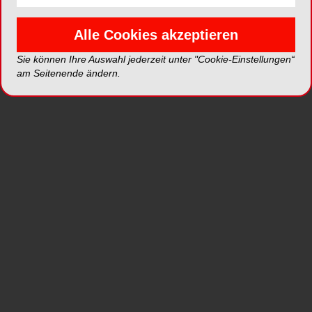
Alle Cookies akzeptieren
Sie können Ihre Auswahl jederzeit unter "Cookie-Einstellungen“
am Seitenende ändern.
LASAK verfügt über ein Forschungszentrum für
Implantologie und auch über ein Fräszentrum.
Somit ist alles unter einem Dach. Im Fräszentrum
ist man spezialisiert auf mehrgliedrige
implantatgetragene Suprakonstruktionen. Um die
beste Passgenauigkeit zu erzielen, legen wir
einen großen Wert auf Digitallösungen. Wir
beginnen mit der digitalen Implantatplanung.
Weiter geht es mit der schablonengeführten
Chirurgie. Dank der Modellierung in einer CAD-
Software werden die Suprakonstruktionen präzise
hergestellt. Unsere Digitallösungen erfüllen
zudem hohe Forderungen an Ästhetik und
prothetisch geführte Implantatplanung. LASAK