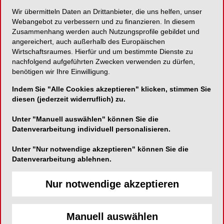
Wir übermitteln Daten an Drittanbieter, die uns helfen, unser
Die beste Passgenauigkeit für implantatgetragene
Webangebot zu verbessern und zu finanzieren. In diesem
Zusammenhang werden auch Nutzungsprofile gebildet und
Suprakonstruktionen
angereichert, auch außerhalb des Europäischen
Wirtschaftsraumes. Hierfür und um bestimmte Dienste zu
nachfolgend aufgeführten Zwecken verwenden zu dürfen,
benötigen wir Ihre Einwilligung.
LASAK
Indem Sie "Alle Cookies akzeptieren" klicken, stimmen Sie
Ceskobrodska 1047/46
diesen (jederzeit widerruflich) zu.
19000 Prague
Unter "Manuell auswählen" können Sie die
Telefon:
+420 224 315 663
Datenverarbeitung individuell personalisieren.
Fax:
+420 224 319 716
Unter "Nur notwendige akzeptieren" können Sie die
E-Mail:
dental@lasak.com
Datenverarbeitung ablehnen.
Website:
http://www.lasak.dental
Nur notwendige akzeptieren
http://shop.lasak.dental
http://shop.knochen-ersatz.de
Zum Shop
Manuell auswählen