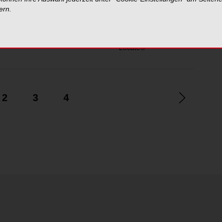
ern.
VDW.ROTATE™
VDW.CONNECT
VDW
Locate®
2
3
4