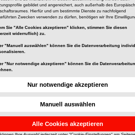
zungsprofile gebildet und angereichert, auch außerhalb des Europäisc
tschaftsraumes. Hierfür und um bestimmte Dienste zu nachfolgend
geführten Zwecken verwenden zu dürfen, benötigen wir Ihre Einwilligun
em Sie "Alle Cookies akzeptieren" klicken, stimmen Sie diesen
erzeit widerruflich) zu.
®
r Apexlocator RAYPEX
6. Dieses ­Gerät aus der
er "Manuell auswählen" können Sie die Datenverarbeitung individ
ds in Bedienungsfreundlichkeit und Darstellung. Über
sonalisieren.
tiv zu bedienen wie aktuelle Smartphones. Die
Zoomfunktion für den Bereich der apikalen Konstriktion
er "Nur notwendige akzeptieren" können Sie die Datenverarbeitu
. Akustische Signale ermöglichen „blindes“ Lokalisieren
ehnen.
Nur notwendige akzeptieren
Manuell auswählen
tern und spiegeln nicht die Meinung der Redaktion wider.
GmbH
Alle Cookies akzeptieren
 können Ihre Auswahl jederzeit unter "Cookie-Einstellungen“ am Seiten