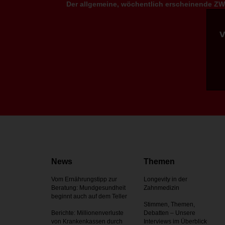
Der allgemeine, wöchentlich erscheinende ZWP
News
Themen
Vom Ernährungstipp zur
Longevity in der
Beratung: Mundgesundheit
Zahnmedizin
beginnt auch auf dem Teller
Stimmen, Themen,
Berichte: Millionenverluste
Debatten – Unsere
von Krankenkassen durch
Interviews im Überblick