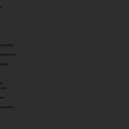
el
lschaften
skammern
bände
ik
hulen
ten
gszentren