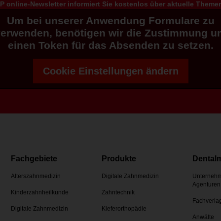
 online-Newsletter informiert Sie kostenlos über aktuelle Them
Um bei unserer Anwendung Formulare zu
verwenden, benötigen wir die Zustimmung u
einen Token für das Absenden zu setzen.
Cookie Einstellungen ändern
Fachgebiete
Produkte
Dental
Alterszahnmedizin
Digitale Zahnmedizin
Unternehm
Agenturen
Kinderzahnheilkunde
Zahntechnik
Fachverla
Digitale Zahnmedizin
Kieferorthopädie
Anwälte