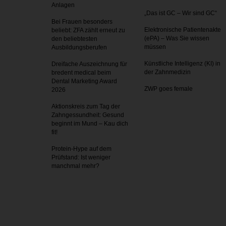
Anlagen
„Das ist GC – Wir sind GC“
Bei Frauen besonders
Elektronische Patientenakte
beliebt: ZFA zählt erneut zu
(ePA) – Was Sie wissen
den beliebtesten
müssen
Ausbildungsberufen
Künstliche Intelligenz (KI) in
Dreifache Auszeichnung für
der Zahnmedizin
bredent medical beim
Dental Marketing Award
ZWP goes female
2026
Aktionskreis zum Tag der
Zahnges­sundheit: Gesund
beginnt im Mund – Kau dich
fit!
Protein-Hype auf dem
Prüfstand: Ist weniger
manchmal mehr?