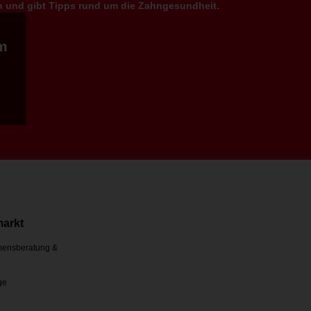
en und gibt Tipps rund um die Zahngesundheit.
m
markt
ensberatung &
ge