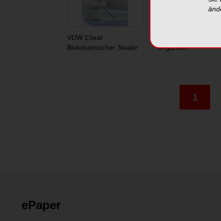
änd
VDW.1Seal
VDW.FLO™ Endo
Biokeramischer Sealer
Organizer
1
ePaper