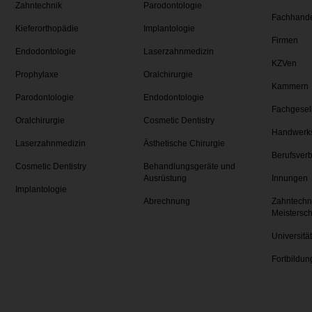
Zahntechnik
Parodontologie
Fachhand
Kieferorthopädie
Implantologie
Firmen
Endodontologie
Laserzahnmedizin
KZVen
Prophylaxe
Oralchirurgie
Kammern
Parodontologie
Endodontologie
Fachgesel
Oralchirurgie
Cosmetic Dentistry
Handwerk
Laserzahnmedizin
Ästhetische Chirurgie
Berufsver
Cosmetic Dentistry
Behandlungsgeräte und
Ausrüstung
Innungen
Implantologie
Abrechnung
Zahntechn
Meistersc
Universitä
Fortbildun