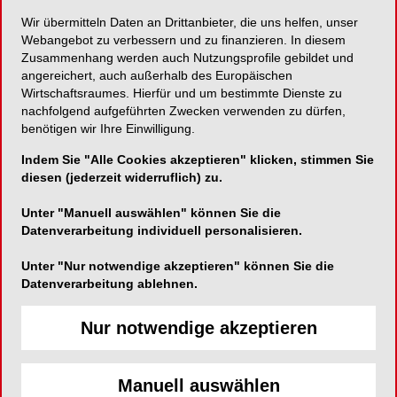
Wir übermitteln Daten an Drittanbieter, die uns helfen, unser
Neuer Apexlokator ermöglicht Präzision auf
Webangebot zu verbessern und zu finanzieren. In diesem
Zusammenhang werden auch Nutzungsprofile gebildet und
Knopfdruck
angereichert, auch außerhalb des Europäischen
Wirtschaftsraumes. Hierfür und um bestimmte Dienste zu
nachfolgend aufgeführten Zwecken verwenden zu dürfen,
benötigen wir Ihre Einwilligung.
VDW GmbH
Indem Sie "Alle Cookies akzeptieren" klicken, stimmen Sie
Bayerwaldstraße 15
diesen (jederzeit widerruflich) zu.
81737 München
Unter "Manuell auswählen" können Sie die
Telefon:
089-627340
Datenverarbeitung individuell personalisieren.
Fax:
089-62734304
Unter "Nur notwendige akzeptieren" können Sie die
E-Mail:
Datenverarbeitung ablehnen.
Nur notwendige akzeptieren
Manuell auswählen