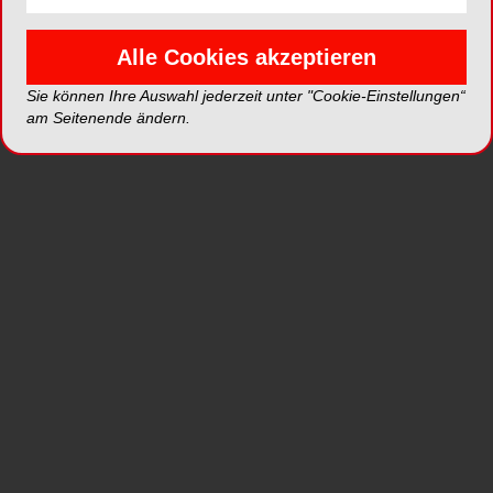
Einfach bedienbar und hochpräzise – VDW
erweitert sein Endo-System für
Alle Cookies akzeptieren
Wurzelkanalbehandlungen mit dem innovativen
VDW.CONNECT Locate®. In Verbindung mit dem
Sie können Ihre Auswahl jederzeit unter "Cookie-Einstellungen“
smarten kabellosen VDW.CONNECT Drive®
am Seitenende ändern.
Endomotor und der VDW.CONNECT® App bietet
der neue Apexlokator eine Vielzahl an
Funktionen, die den Workflow von Zahnärzten
unterstützen. Dazu zählt die simultane Kontrolle
des Feilenvorschubs während der Formgebung,
die ein Live-Feedback während der
Wurzelkanalaufbereitung ermöglicht.
VDW.CONNECT Locate® ist ein smarter
Apexlokator, der Zahnärzten eine einfache und
zuverlässige Möglichkeit bietet, die Feilenposition
für ihre Wurzelkanalbehandlungen zu ermitteln.
Dieses Gerät ist ein smarter Apexlokator mit
einem hochmodernen Benutzerinterface, das über