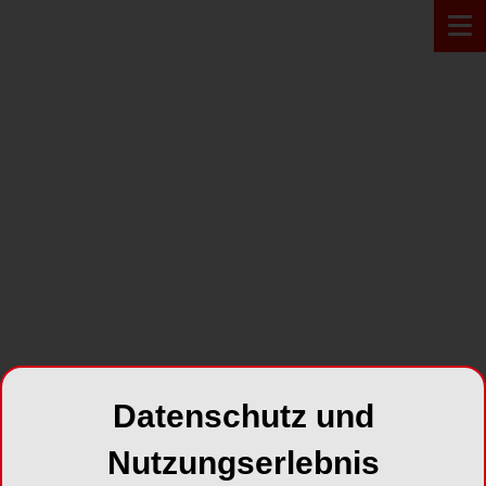
PRODUKT*
Datenschutz und
Nutzungserlebnis
VDW.CONNECT Locate®