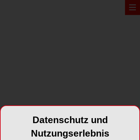
PRODUKT*
Datenschutz und
Nutzungserlebnis
Der rote „STERILE“-Punkt