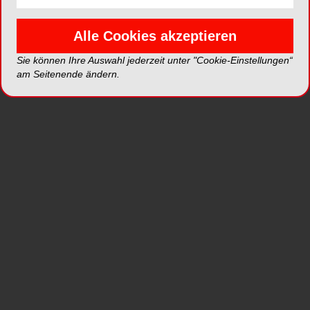
Eine Möglichkeit, den Hygienestandard in der
Praxis zu erhöhen und gleichzeitig den Aufwand
Alle Cookies akzeptieren
von Reinigung, Desinfektion, Sterilisation und
Dokumentation zu vermeiden, ist die Verwendung
Sie können Ihre Auswahl jederzeit unter "Cookie-Einstellungen“
steriler Instrumente. VDW München bietet
am Seitenende ändern.
industriell gereinigte und vorsterilisierte
Instrumente als zusätzlichen Service ohne
Mehrpreis an. Das Sterilprogramm umfasst
praktisch alle Stahl- und NiTi-Instrumente. In
Blisterpackungen ist jedes Instrument in einer
separaten Kammer steril versiegelt und kann
einzeln entnommen werden. Auch alle
Papierspitzenprodukte werden steril verpackt
geliefert. VDW kennzeichnet alle Sterilprodukte
deutlich mit einem roten „STERILE“-Punkt.
Die Verwendung eines sterilen Instrumentariums