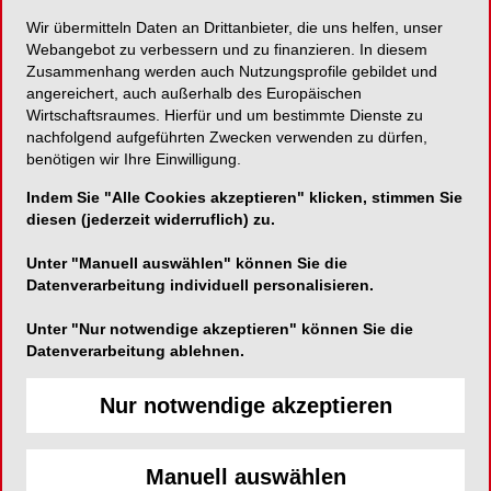
Wir übermitteln Daten an Drittanbieter, die uns helfen, unser
Höchster Hygienestandard mit dem roten
Webangebot zu verbessern und zu finanzieren. In diesem
Zusammenhang werden auch Nutzungsprofile gebildet und
„STERILE“-Punkt!
angereichert, auch außerhalb des Europäischen
Wirtschaftsraumes. Hierfür und um bestimmte Dienste zu
nachfolgend aufgeführten Zwecken verwenden zu dürfen,
benötigen wir Ihre Einwilligung.
VDW GmbH
Indem Sie "Alle Cookies akzeptieren" klicken, stimmen Sie
Bayerwaldstraße 15
diesen (jederzeit widerruflich) zu.
81737 München
Unter "Manuell auswählen" können Sie die
Telefon:
089-627340
Datenverarbeitung individuell personalisieren.
Fax:
089-62734304
Unter "Nur notwendige akzeptieren" können Sie die
E-Mail:
Datenverarbeitung ablehnen.
Nur notwendige akzeptieren
Manuell auswählen