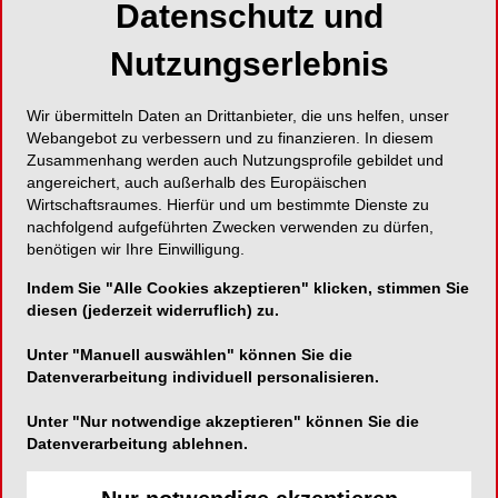
Datenschutz und
Double Taper Form von VDW erhält mehr Dentin
Nutzungserlebnis
Wir übermitteln Daten an Drittanbieter, die uns helfen, unser
Webangebot zu verbessern und zu finanzieren. In diesem
VDW GmbH
Zusammenhang werden auch Nutzungsprofile gebildet und
Bayerwaldstraße 15
angereichert, auch außerhalb des Europäischen
Wirtschaftsraumes. Hierfür und um bestimmte Dienste zu
81737 München
nachfolgend aufgeführten Zwecken verwenden zu dürfen,
benötigen wir Ihre Einwilligung.
Telefon:
089-627340
Fax:
089-62734304
Indem Sie "Alle Cookies akzeptieren" klicken, stimmen Sie
diesen (jederzeit widerruflich) zu.
E-Mail:
Unter "Manuell auswählen" können Sie die
Datenverarbeitung individuell personalisieren.
Unter "Nur notwendige akzeptieren" können Sie die
Datenverarbeitung ablehnen.
Mehr als nur ein langlebiger Wurzelstift