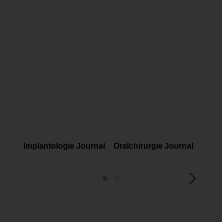
FACHMAGAZINE
FACHMAGAZINE
FAC
Implantologie Journal
Oralchirurgie Journal
Endo