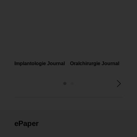
FACHMAGAZINE
FACHMAGAZINE
FAC
Implantologie Journal
Oralchirurgie Journal
Endo
ePaper