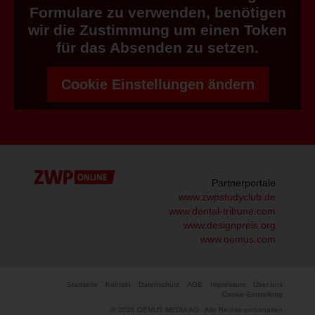
Formulare zu verwenden, benötigen
wir die Zustimmung um einen Token
für das Absenden zu setzen.
Cookie Einstellungen ändern
Partnerportale
www.zwpstudyclub.de
www.dental-tribune.com
www.designpreis.org
www.oemus.com
Startseite
Kontakt
Datenschutz
AGB
Impressum
Über uns
Cookie-Einstellung
© 2026 OEMUS MEDIA AG - Alle Rechte vorbehalten