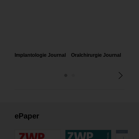
FACHMAGAZINE
FACHMAGAZINE
FAC
Implantologie Journal
Oralchirurgie Journal
Endo
ePaper