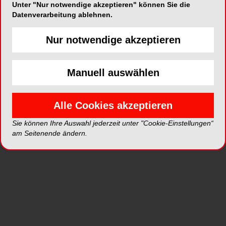
Unter "Nur notwendige akzeptieren" können Sie die
Datenverarbeitung ablehnen.
ePaper
PDF
Nur notwendige akzeptieren
Shop
Manuell auswählen
Alle Cookies akzeptieren
Sie können Ihre Auswahl jederzeit unter "Cookie-Einstellungen“
am Seitenende ändern.
Inhalt
Alle
Literaturlisten
Profil
Ausgaben
Alle aufklappen