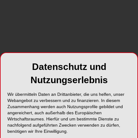
Reine Wahrheiten: So gelingt die
Aufbereitung von Polierern
09.10.2018
Polierer als Medizinprodukte der Klasse semikritisch B
müssen nach jeder Verwendung am Patienten
aufbereitet werden. Hierzu gibt es zwei Möglichkeiten:
Datenschutz und
die manuelle und die maschinelle Aufbereitung.
Nutzungserlebnis
Wir übermitteln Daten an Drittanbieter, die uns helfen, unser
06.09.2018
Webangebot zu verbessern und zu finanzieren. In diesem
30.05.2018
14.06.2018
Schrittweise
Step-by-Step:
Zusammenhang werden auch Nutzungsprofile gebildet und
Step-by-Step: Das
Aufbereitung:
Innenreinigung
angereichert, auch außerhalb des Europäischen
Freilegen der
Jetzt aber
von Schall- und
Wirtschaftsraumes. Hierfür und um bestimmte Dienste zu
Präparationsgrenzen
richtig!
Ultraschallspitzen
nachfolgend aufgeführten Zwecken verwenden zu dürfen,
benötigen wir Ihre Einwilligung.