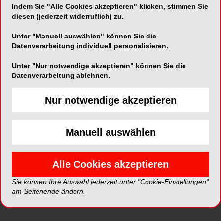
Indem Sie "Alle Cookies akzeptieren" klicken, stimmen Sie
TOP NEWS
diesen (jederzeit widerruflich) zu.
Unter "Manuell auswählen" können Sie die
Datenverarbeitung individuell personalisieren.
Unter "Nur notwendige akzeptieren" können Sie die
Datenverarbeitung ablehnen.
Nur notwendige akzeptieren
Manuell auswählen
Step-by-Step: Okklusionsonlays –
Alle Cookies akzeptieren
die Alternative zur Krone
17.05.2018
Sie können Ihre Auswahl jederzeit unter "Cookie-Einstellungen“
Klassische Kronenpräparationen sind sehr invasiv,
am Seitenende ändern.
Präparationen für die Versorgung mit Verblendkronen
noch invasiver. Deutlich substanzschonender lässt sich
dagegen mit Okklusionsonlays arbeiten.