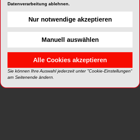
Datenverarbeitung ablehnen.
hingewiesen. Die Abgrenzung zukünftig
verbotenen Tuns von erlaubten
Nur notwendige akzeptieren
Kooperationsformen etc. wird, so die BZÄK, nicht
mehr einfach zu beantworten sein. Unter diesem
Blickwinkel wurde der Kommentar der
Manuell auswählen
Musterberufsordnung der BZÄK umfassend
überarbeitet.
Alle Cookies akzeptieren
Im Kern sind es zwei berufsrechtliche Normen, die
Sie können Ihre Auswahl jederzeit unter "Cookie-Einstellungen“
Pate für die vom Gesetzgeber geplante
am Seitenende ändern.
Strafrechtsnorm standen: Das Verbot der
Patientenzuweisung gegen Entgelt und das
Verbot von Vergünstigungen für die Verordnung
von z. B. in der Zahnheilkunde bestimmten
Implantatsystem-Versorgungen. Auch müssen
„Sonderzuwendungen“ durch Rabatte – zum
Beispiel bei Bestellung von zehn Implantaten nur
fünf bezahlen zu müssen – an den Patienten