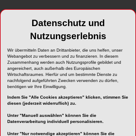
Datenschutz und
Nutzungserlebnis
Foto: © Picture-Factory – Fotolia.com
Wir übermitteln Daten an Drittanbieter, die uns helfen, unser
BZÄK-Musterberufsordnung auf
Webangebot zu verbessern und zu finanzieren. In diesem
Zusammenhang werden auch Nutzungsprofile gebildet und
Antikorruptionsgesetz getrimmt
angereichert, auch außerhalb des Europäischen
Wirtschaftsraumes. Hierfür und um bestimmte Dienste zu
Das Mitte April im Bundestag beschlossene
nachfolgend aufgeführten Zwecken verwenden zu dürfen,
Gesetz zur Bekämpfung der Korruption im
benötigen wir Ihre Einwilligung.
Gesundheitswesen hat zu einer Überarbeitung
Indem Sie "Alle Cookies akzeptieren" klicken, stimmen Sie
der Musterberufsordnung der BZÄK für Zahnärzte
diesen (jederzeit widerruflich) zu.
geführt. Grundsätzlich kann künftig jede
Kooperation und Leistungsbeziehung im
Unter "Manuell auswählen" können Sie die
Gesundheitswesen als möglicher
Datenverarbeitung individuell personalisieren.
„Korruptionstatbestand“ erfasst werden, darauf
Unter "Nur notwendige akzeptieren" können Sie die
hatte auch die BZÄK bereits im Vorfeld