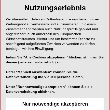
mit richtig Ladung, denn Wachstum ist für viele
Nutzungserlebnis
Praxisinhaber*innen eine reizvolle Vorstellung,
allerdings bekanntlich kein Selbstläufer.
Wir übermitteln Daten an Drittanbieter, die uns helfen, unser
Strukturen, Prozesse, Karrieren im zahnärztlichen
Webangebot zu verbessern und zu finanzieren. In diesem
Anstellungsverhältnis – hier entstehen Fragen.
Zusammenhang werden auch Nutzungsprofile gebildet und
angereichert, auch außerhalb des Europäischen
Gleichzeitig liegen viel Dynamik und Risiko im
Wirtschaftsraumes. Hierfür und um bestimmte Dienste zu
sozialen Feld, weshalb Praxismanagement und
nachfolgend aufgeführten Zwecken verwenden zu dürfen,
Teamkultur innovative Zukunftsstrukturen
benötigen wir Ihre Einwilligung.
brauchen, um nur einige Handlungsbereiche zu
Indem Sie "Alle Cookies akzeptieren" klicken, stimmen Sie
nennen. Jedenfalls sind alle Menschen, die in
diesen (jederzeit widerruflich) zu.
wachsenden Praxen Verantwortung tragen, nach
unserer Beobachtung für sachkundige
Unter "Manuell auswählen" können Sie die
Orientierung dankbar. Genau diese wollen wir mit
Datenverarbeitung individuell personalisieren.
unserem Spezialpodcast bieten.
Unter "Nur notwendige akzeptieren" können Sie die
Datenverarbeitung ablehnen.
Sie sehen also im Thema Praxiswachstum
tatsächlich das Potenzial für einen auf Dauer
Nur notwendige akzeptieren
angelegten Podcast?