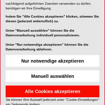
nachfolgend aufgeführten Zwecken verwenden zu dürfen,
Abteilung für Zahnärztliche Prothetik,
benötigen wir Ihre Einwilligung.
Altersmedizin und Funktionslehre der Charité –
Indem Sie "Alle Cookies akzeptieren" klicken, stimmen Sie
Universitätsmedizin Berlin. Seine Schwerpunkte
diesen (jederzeit widerruflich) zu.
sieht Spies in der verbesserten zahnärztlichen
Versorgung älterer Patient*innen sowie im
Unter "Manuell auswählen" können Sie die
sinnvollen Einsatz digitaler Techniken, auch um
Datenverarbeitung individuell personalisieren.
Zahnprothesen günstiger und einfacher
Unter "Nur notwendige akzeptieren" können Sie die
herzustellen.
Datenverarbeitung ablehnen.
Senioren und
Nur notwendige akzeptieren
Digitalisierung
Manuell auswählen
„Mich begeistern zwei Entwicklungen, oder
vielmehr Aufgaben, die man sonst eher selten in
Alle Cookies akzeptieren
einem Satz wiederfindet: Digitalisierung und
Senioren“, sagt Spies. Dank einer immer
Sie können Ihre Auswahl jederzeit unter "Cookie-Einstellungen“
besseren Vorsorge behalten heute viele
am Seitenende ändern.