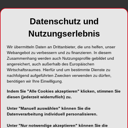
Datenschutz und
Nutzungserlebnis
Eine Zahnärztin aus dem Landkreis Landshut
Wir übermitteln Daten an Drittanbieter, die uns helfen, unser
verklagt das Universitätsklinikum Regensburg
Webangebot zu verbessern und zu finanzieren. In diesem
sowie den Freistaat Bayern und fordert die
Zusammenhang werden auch Nutzungsprofile gebildet und
angereichert, auch außerhalb des Europäischen
Erstattung eines halbjährlichen Verdienstausfalls.
Wirtschaftsraumes. Hierfür und um bestimmte Dienste zu
Grund: Sie wurde – ihrer Ansicht nach – zu spät
nachfolgend aufgeführten Zwecken verwenden zu dürfen,
zum Examen zugelassen.
benötigen wir Ihre Einwilligung.
Indem Sie "Alle Cookies akzeptieren" klicken, stimmen Sie
Der Fall ist gleich aus zwei Gründen etwas
diesen (jederzeit widerruflich) zu.
außergewöhnlich: Zum einen, weil er vor dem
Landesgericht Regensburg verhandelt wird und
Unter "Manuell auswählen" können Sie die
nicht wie im Normalfall, wenn es um Klagen
Datenverarbeitung individuell personalisieren.
durchgefallener Studenten geht, am
Unter "Nur notwendige akzeptieren" können Sie die
Verwaltungsgericht. Zum anderen handelt es sich