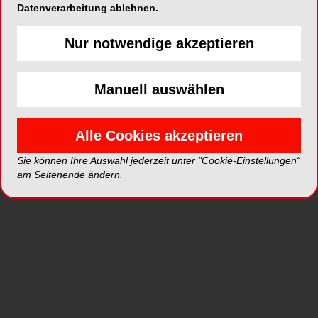
Datenverarbeitung ablehnen.
hierbei nicht um eine gewöhnliche
Prüfungsanfechtung. Die Klägerin fordert
Nur notwendige akzeptieren
stattdessen einen Verdienstausfall in Höhe von
knapp 75.000 Euro, wie die
Passauer Neue
Presse
berichtete. Damit will sie das halbe Jahr,
Manuell auswählen
welches sie durch die spätere Examenszulassung
verloren hat, geltend machen.
Alle Cookies akzeptieren
Hintergrund der Verzögerung ist, dass der Prüfer
Sie können Ihre Auswahl jederzeit unter "Cookie-Einstellungen“
des „Prothetik II“-Kurses die damalige
am Seitenende ändern.
Zahnmedizinstudentin durchfallen ließ. Ihre Arbeit
soll mangelhaft gewesen sein – unter anderem,
weil sie abgelaufenen Lack für die Prothesen
verwendete, die somit zu Komplikationen bei den
Patienten führten.
Das Gericht muss nun entscheiden, ob die Klage
und insbesondere die Summe gerechtfertigt sind.