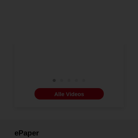
NEUE VIDEOS
23.10.2025
ENDODONTOLO
Ergo V – Maximale
#reingehö
Präzision für jeden
und Traum
klinischen Bedarf
diagnosti
therapeut
Maßnahme
Zahntrau
Alle Videos
ePaper