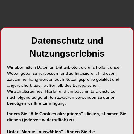
Eröffnung der Frühjahrsakademie 2015 in Dresden
Die T
Aust
Datenschutz und
Nutzungserlebnis
Wir übermitteln Daten an Drittanbieter, die uns helfen, unser
Webangebot zu verbessern und zu finanzieren. In diesem
Zusammenhang werden auch Nutzungsprofile gebildet und
Am Freitagvormittag haben wie gewohnt
angereichert, auch außerhalb des Europäischen
Teilnehmer der Curricula der DGET und APW
Wirtschaftsraumes. Hierfür und um bestimmte Dienste zu
sowie angehende Spezialisten an Prüfungen
nachfolgend aufgeführten Zwecken verwenden zu dürfen,
teilgenommen. Die Absolventen konnten anhand
benötigen wir Ihre Einwilligung.
der vorher eingereichten Behandlungsfälle ihre
Indem Sie "Alle Cookies akzeptieren" klicken, stimmen Sie
Fortschritte eindrucksvoll belegen und das
diesen (jederzeit widerruflich) zu.
Curriculum erfolgreich abschließen. Die DGET
gratuliert Dr. Sebastian Adam (Chemnitz), Dr.
Unter "Manuell auswählen" können Sie die