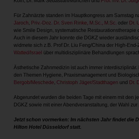
Köln, Dr. Mark Sebastian/München und
Prof. inv. Dr. J
Für Zahnärzte standen im Hauptkongress am Samstag na
Jaroch
,
Priv.-Doz. Dr. Sven Rinke, M.Sc., M.Sc.
oder
Dr. 
wie Smile Design, systematische Restaurationstherapie o
Auch in diesem Jahr konnte die DGKZ wieder ausländisc
widmete sich z.B. Prof Dr. Liu Feng/China der High-End
Watted/Israel
über multidisziplinäre Behandlungen sprac
Ästhetische Zahnmedizin ist auch immer interdisziplinär
den Themen Hygiene, Praxismanagement und Biologisch
Bergob/Meschede
,
Christoph Jäger/Stadthagen
und
Dr. 
Abgerundet wurden die beiden Tage mit einem mit den j
DGKZ sowie mit einer Abendveranstaltung, der Wahl zur
Jetzt schon vormerken: Im nächsten Jahr findet die
Hilton Hotel Düsseldorf statt.