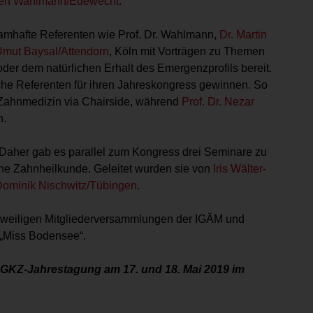
ürgen Wahlmann/Edewecht
.
mhafte Referenten wie Prof. Dr. Wahlmann,
Dr. Martin
Umut Baysal/Attendorn
, Köln mit Vorträgen zu Themen
der dem natürlichen Erhalt des Emergenzprofils bereit.
he Referenten für ihren Jahreskongress gewinnen. So
-Zahnmedizin via Chairside, während
Prof. Dr. Nezar
h.
. Daher gab es parallel zum Kongress drei Seminare zu
e Zahnheilkunde. Geleitet wurden sie von
Iris Wälter-
Dominik Nischwitz/Tübingen
.
eweiligen Mitgliederversammlungen der IGÄM und
 „Miss Bodensee“.
 DGKZ-Jahrestagung am 17. und 18. Mai 2019 im