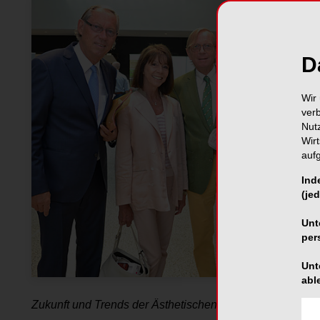
D
Wir 
ver
Nut
Wir
auf
Ind
(jed
Unt
per
Unt
abl
Zukunft und Trends der Ästhetischen Zahnmedizin