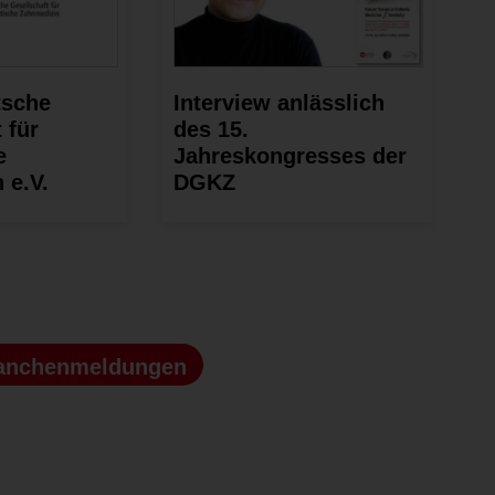
tsche
Interview anlässlich
 für
des 15.
e
Jahreskongresses der
 e.V.
DGKZ
anchenmeldungen