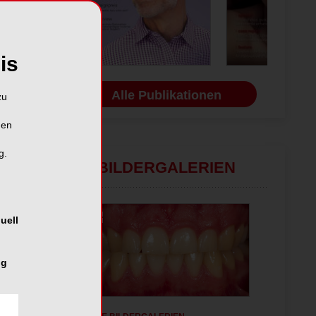
is
Alle Publikationen
zu
hen
g.
BILDERGALERIEN
uell
ng