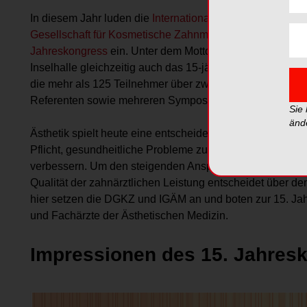
In diesem Jahr luden die
Internationale Gesellschaft für 
Gesellschaft für Kosmetische Zahnmedizin e.V. (DGKZ)
n
Jahreskongress
ein. Unter dem Motto
„Future Trends in M
Inselhalle gleichzeitig auch das 15-jährige Jubiläum gef
die mehr als 125 Teilnehmer über zwei Tage mit einem h
Referenten sowie mehreren Symposien und Workshops 
Sie
änd
Ästhetik spielt heute eine entscheidende Rolle. Zahnärzt
Pflicht, gesundheitliche Probleme zu lösen, sie sollen a
verbessern. Um den steigenden Ansprüchen gerecht zu w
Qualität der zahnärztlichen Leistung entscheidet über de
hier setzen die DGKZ und IGÄM an und boten zur 15. Jah
und Fachärzte der Ästhetischen Medizin.
Impressionen des 15. Jahres