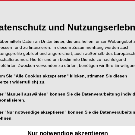
atenschutz und Nutzungserlebn
übermitteln Daten an Drittanbieter, die uns helfen, unser Webangebot 
bessern und zu finanzieren. In diesem Zusammenhang werden auch
zungsprofile gebildet und angereichert, auch außerhalb des Europäisc
tschaftsraumes. Hierfür und um bestimmte Dienste zu nachfolgend
geführten Zwecken verwenden zu dürfen, benötigen wir Ihre Einwilligun
em Sie "Alle Cookies akzeptieren" klicken, stimmen Sie diesen
erzeit widerruflich) zu.
Foto: GSK
er "Manuell auswählen" können Sie die Datenverarbeitung individ
GSK Health Partner Portals geben renommierte
sonalisieren.
blicke – kompetent, aktuell und CME-zertifiziert.
er "Nur notwendige akzeptieren" können Sie die Datenverarbeitu
ehnen.
s GSK Health Partner Portal – die Online-Plattform für
In insgesamt drei Webinaren beleuchten Dentalprofis
Nur notwendige akzeptieren