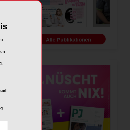
is
Alle Publikationen
zu
hen
g.
uell
ng