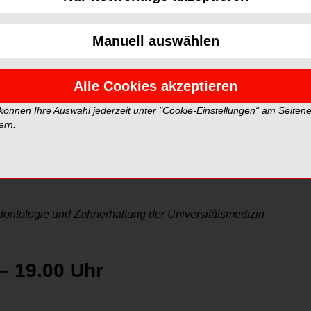
tungen finden abends statt, dauern ca. eine Stunde
ble Teilnahme. Überdies können alle Webinare auch nach
 online abgerufen werden.
Manuell auswählen
 – 19.00 Uhr
Alle Cookies akzeptieren
 können Ihre Auswahl jederzeit unter "Cookie-Einstellungen“ am Seiten
 Alzheimer, Parkinson und Demenz
ern.
tiven Erkrankungen und Parodontitis? Wie kann man
ophylaxe unterstützen? Der Vortrag gibt hilfreiche
arodontologie und Zahnerhaltung der Universitätsmedizin
 – 19.00 Uhr