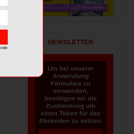
NEWSLETTER
ende
Um bei unserer
Anwendung
Formulare zu
verwenden,
benötigen wir die
Zustimmung um
einen Token für das
Absenden zu setzen.