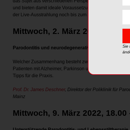
das Sujet aus verschiedenen Perspektiven. Die Veranstal
und bieten damit ideale Voraussetzungen für eine flexi
der Live-Ausstrahlung noch bis zum 30. September 2022
Mittwoch, 2. März 2022, 18.00
Sie
Parodontitis und neurodegenerative Erkrankungen –
änd
Welcher Zusammenhang besteht zwischen neurodegenera
Patienten mit Alzheimer, Parkinson und Demenz bei der Pr
Tipps für die Praxis.
Prof. Dr. James Deschner
, Direktor der Poliklinik für P
Mainz
Mittwoch, 9. März 2022, 18.00
Unterstützende Parodontitis- und Lebensstiltherapie