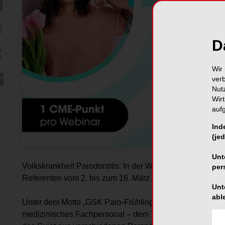
D
Wir 
ver
Nut
Wir
auf
Ind
(jed
Unt
Volkskrankheit Parodontitis: In der Webinar-Reihe des 
per
Referenten vom 2. bis zum 16. März 2022 interessante Ein
Unt
abl
Unter dem Motto „GSK Paro-Frühling 2022“ widmet sich da
medizinisches Fachpersonal – dem Thema Parodontitis. 