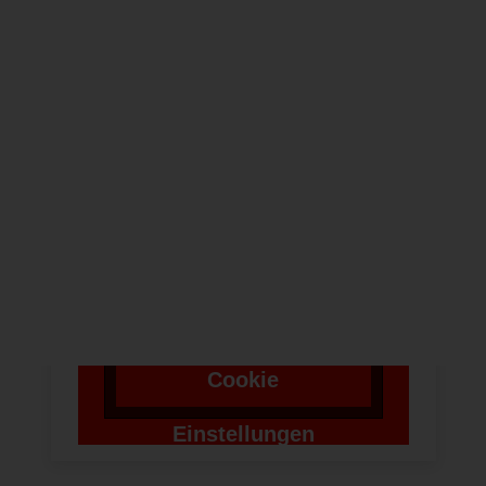
NEWSLETTER
Um bei unserer
Anwendung Formulare
zu verwenden,
benötigen wir die
Zustimmung um einen
Token für das
Absenden zu setzen.
Cookie
Einstellungen