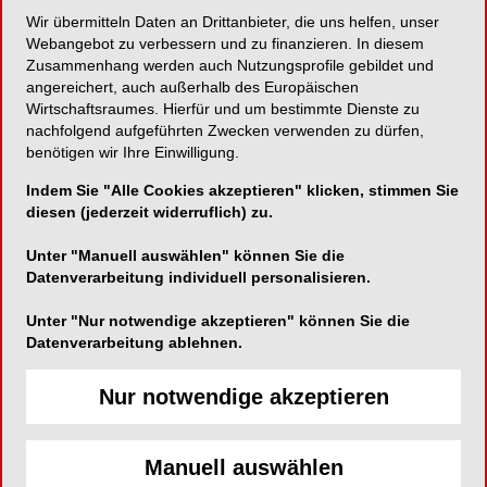
Amalgamabscheider- Behälters anlegen.
Wir übermitteln Daten an Drittanbieter, die uns helfen, unser
Wechsel durchführen:
Amalgamabscheider
Webangebot zu verbessern und zu finanzieren. In diesem
Zusammenhang werden auch Nutzungsprofile gebildet und
fachgerecht wechseln (mit Schritt-für-Schritt
angereichert, auch außerhalb des Europäischen
Video-Anleitung
)
Wirtschaftsraumes. Hierfür und um bestimmte Dienste zu
Umfüllen verboten:
Niemals den Inhalt
nachfolgend aufgeführten Zwecken verwenden zu dürfen,
umfüllen!
benötigen wir Ihre Einwilligung.
Entsorgung:
Volle Behälter fest verschließen
Indem Sie "Alle Cookies akzeptieren" klicken, stimmen Sie
und bis zur Abholung durch medentex sicher
diesen (jederzeit widerruflich) zu.
lagern.
Dokumentationspflicht:
Wechsel im
Unter "Manuell auswählen" können Sie die
Betriebsbuch festhalten und
Datenverarbeitung individuell personalisieren.
Entsorgungsnachweis mindestens 5 Jahre
Unter "Nur notwendige akzeptieren" können Sie die
aufbewahren – Wichtig für die Einhaltung der
Datenverarbeitung ablehnen.
Prüf- und Nachweispflichten nach
Abwasserverordnung (AbwV) und
Nur notwendige akzeptieren
Kreislaufwirtschaftsgesetz (KrWG).
Manuell auswählen
Amalgamhaltige Feststoffe (AS 18 01 10*)