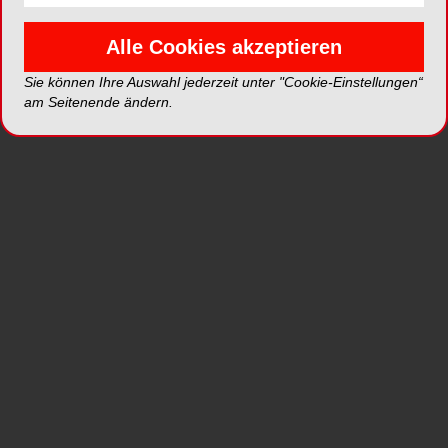
PSA tragen:
Handschuhe beim Umgang mit
Alle Cookies akzeptieren
amalgamhaltigen Abfällen tragen.
Sie können Ihre Auswahl jederzeit unter "Cookie-Einstellungen“
Separat sammeln: Ausgebohrte Brücken und
am Seitenende ändern.
Kronen, Extraktionszähne sowie gebrauchte
Filtersiebe getrennt in HG-Protect
Spezialbehältern sammeln.
Entsorgung:
Volle Behälter fest verschließen
und bis zur Abholung durch medentex sicher
lagern.
Dokumentationspflicht:
Entsorgungsnachweis
mindestens 5 Jahre aufbewahren.
Röntgenchemikalien
Separat sammeln:
Gebrauchte Entwickler (AS
09 01 01*) und Fixierbäder (AS 09 01 04*)
getrennt in gekennzeichneten Behältern