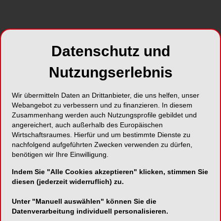
Foto: © eldar nurkovic – Shutterstock.com
Die SSO veröffentlicht in Zusammenarbeit mit
Prof. Christian E. Besimo
eine praxisorientierte
Datenschutz und
Broschüre mit Screeninginstrumenten für
Anamnese, Diagnostik und Therapie bei
Nutzungserlebnis
älteren Patienten. Die Publikation
„Assessment des alternden Menschen in der
Wir übermitteln Daten an Drittanbieter, die uns helfen, unser
zahnärztlichen Praxis“ ist ab sofort im SSO-
Webangebot zu verbessern und zu finanzieren. In diesem
Shop erhältlich.
Zusammenhang werden auch Nutzungsprofile gebildet und
angereichert, auch außerhalb des Europäischen
Wirtschaftsraumes. Hierfür und um bestimmte Dienste zu
Ein gesunder Mund ist wichtig für die
nachfolgend aufgeführten Zwecken verwenden zu dürfen,
Lebensqualität und die Allgemeingesundheit von
benötigen wir Ihre Einwilligung.
älteren Menschen, denn Mund- und
Indem Sie "Alle Cookies akzeptieren" klicken, stimmen Sie
Allgemeingesundheit beeinflussen sich
diesen (jederzeit widerruflich) zu.
gegenseitig. Aufgrund der demographischen
Entwicklung gewinnt die zahnärztliche Betreuung
Unter "Manuell auswählen" können Sie die
alternder Menschen an Bedeutung – sowohl in als
Datenverarbeitung individuell personalisieren.
auch ausserhalb der Zahnarztpraxis.