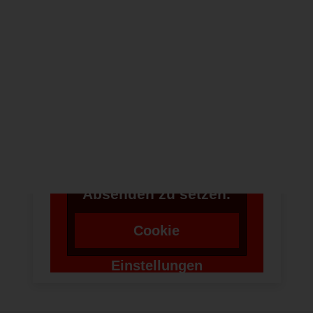
NEWSLETTER
Um bei unserer
Anwendung Formulare
zu verwenden,
benötigen wir die
Zustimmung um einen
Token für das
Absenden zu setzen.
Cookie
Einstellungen
ändern