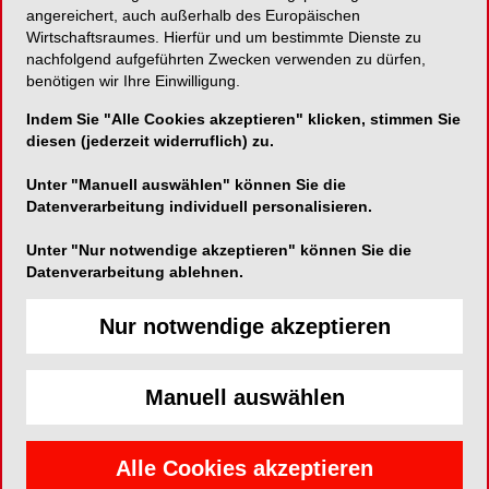
Arbeitshaltung in der Zahnarztpraxis nahmen
angereichert, auch außerhalb des Europäischen
Daniela Ohlendorf et al. zum Anlass, die
Wirtschaftsraumes. Hierfür und um bestimmte Dienste zu
nachfolgend aufgeführten Zwecken verwenden zu dürfen,
arbeitsbedingten Zwangshaltungen bei 21
benötigen wir Ihre Einwilligung.
Zahnärztinnen und Zahnärzten im Alter von 40,1
3
Indem Sie "Alle Cookies akzeptieren" klicken, stimmen Sie
(± 10,4) Jahren genauer zu untersuchen
. Dabei
diesen (jederzeit widerruflich) zu.
stellte sich heraus, dass insbesondere die Arbeit
mit dem Winkelstück oder dem Ultraschall-
Unter "Manuell auswählen" können Sie die
Handstück während der Behandlung zu
Datenverarbeitung individuell personalisieren.
Zwangshaltungen führt. Kopf- und Brustbereich
Unter "Nur notwendige akzeptieren" können Sie die
verharren dabei bis zu 30 Sekunden in einer nach
Datenverarbeitung ablehnen.
vorne geneigten, statischen Position.
Währenddessen ist der Oberkörper verdreht. Um
Nur notwendige akzeptieren
den hieraus resultierenden haltungsbedingten
Schäden vorzubeugen, empfehlen die
Studienautoren die regelmäßige Änderung der
Manuell auswählen
Sitzposition. Darüber hinaus helfen
Entspannungsübungen und die gezielte
Aktivierung der Muskeln im Bereich der
Alle Cookies akzeptieren
Halswirbelsäule.