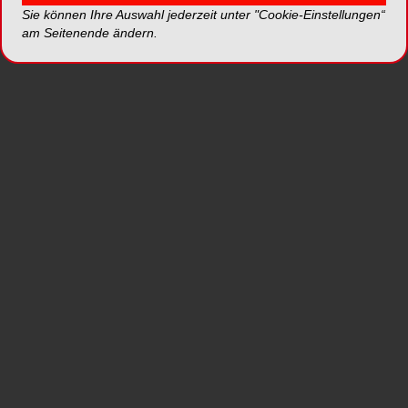
Sie können Ihre Auswahl jederzeit unter "Cookie-Einstellungen“
am Seitenende ändern.
Die kinematischen Daten aller Aktivitäten der
Probanden erfassten die Studienautoren mit Hilfe
des Messsystems CUELA (Computer-Unterstützte
Erfassung und Langzeit-Analyse von Belastungen
des Muskel-Skelett-Systems). Parallel zur
bewegungsgeometrischen Untersuchung erfolgte
eine detaillierte computergestützte Analyse der
Aktivitäten. Im Anschluss wurden beide
Datensätze basierend auf der chronologischen
Reihenfolge der angenommenen Positionen im
Rumpf und in der Kopfregion synchronisiert. Die
Tätigkeiten der Zahnärzte wurden in drei
verschiedene Kategorien unterteilt: Behandlung
(I), Büroarbeit (II) und Sonstige Tätigkeiten (III).
Diese Kategorien umfassten 18 Aktivitäten, die zu
den täglichen Arbeiten in einer Zahnarztpraxis
zählen.