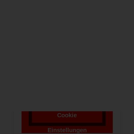
NEWSLETTER
Um bei unserer
Anwendung Formulare
zu verwenden,
benötigen wir die
Zustimmung um einen
Token für das
Absenden zu setzen.
Cookie
Einstellungen