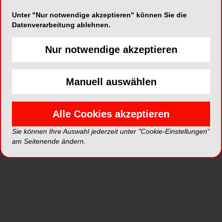
Unter "Nur notwendige akzeptieren" können Sie die
Datenverarbeitung ablehnen.
Nur notwendige akzeptieren
Manuell auswählen
Abb. 1a–f: Die Buchung eines Termins über die
Abb. 
Praxiswebseite ist einfach und schnell erledigt. ©
Praxi
Alle Cookies akzeptieren
medondo AG
medo
Sie können Ihre Auswahl jederzeit unter "Cookie-Einstellungen“
am Seitenende ändern.
Ob sich solche Lösungen langfristig eher als
Belastung für das Team oder als Win-win-