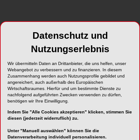
ersten Teils steht der Online-Patientenservice.
Teilweise mag man aktuell den Eindruck
bekommen, dass alles, was durch die
Datenschutz und
Digitalisierung an Lösungen denkbar ist, auch
sofort in der Praxis umgesetzt werden müsste.
Nutzungserlebnis
Gerade das Thema Telemedizin ist en vogue,
denn der Trend hin zu Videosprechstunden ist in
Wir übermitteln Daten an Drittanbieter, die uns helfen, unser
Zeiten des „Physical Distancing“ eindeutig. In
Webangebot zu verbessern und zu finanzieren. In diesem
vielen Branchen sind entsprechende Konzepte
Zusammenhang werden auch Nutzungsprofile gebildet und
schon länger fester Bestandteil des Arbeitsalltags.
angereichert, auch außerhalb des Europäischen
Im Medizinsektor haben sie schlagartig an
Wirtschaftsraumes. Hierfür und um bestimmte Dienste zu
nachfolgend aufgeführten Zwecken verwenden zu dürfen,
Bedeutung gewonnen, um den zumeist auf das
benötigen wir Ihre Einwilligung.
Nötigste beschränkten Patientenkontakt
aufrechtzuerhalten und wieder zu intensivieren.
Indem Sie "Alle Cookies akzeptieren" klicken, stimmen Sie
diesen (jederzeit widerruflich) zu.
Unter "Manuell auswählen" können Sie die
Datenverarbeitung individuell personalisieren.