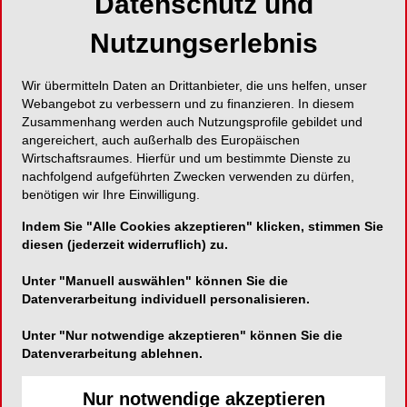
Datenschutz und
Randschlüssigkeit mehrerer Kronen fest. Die
Nutzungserlebnis
Krankenkasse forderte den Patienten auf, sich zur
kostenfreien Nachbesserung an die behandelnde
Praxis zu wenden. Der Patient verweigerte dies.
Wir übermitteln Daten an Drittanbieter, die uns helfen, unser
Der Zahnarzt erklärte gegenüber der
Webangebot zu verbessern und zu finanzieren. In diesem
Zusammenhang werden auch Nutzungsprofile gebildet und
Krankenkasse schriftlich seine
angereichert, auch außerhalb des Europäischen
Nachbesserungsbereitschaft und bat um
Wirtschaftsraumes. Hierfür und um bestimmte Dienste zu
Terminvereinbarung – vergeblich. Erst über ein
nachfolgend aufgeführten Zwecken verwenden zu dürfen,
Jahr später ließ der Patient alle Kronen durch
benötigen wir Ihre Einwilligung.
einen Nachbehandler entfernen und erneuern.
Indem Sie "Alle Cookies akzeptieren" klicken, stimmen Sie
Anschließend klagte er auf mindestens 10.000
diesen (jederzeit widerruflich) zu.
EUR Schmerzensgeld. Das Landgericht sprach
6.000 EUR zu. Der 5. Zivilsenat des OLG Köln
Unter "Manuell auswählen" können Sie die
Datenverarbeitung individuell personalisieren.
hob das Urteil auf und wies die Klage ab (OLG
Köln, Urteil vom 11.3.2026 – 5 U 29/25).
Unter "Nur notwendige akzeptieren" können Sie die
Datenverarbeitung ablehnen.
Nachbesserung vor
Nur notwendige akzeptieren