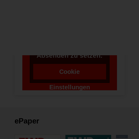
Um bei unserer
Anwendung Formulare
zu verwenden,
benötigen wir die
Zustimmung um einen
Token für das
Absenden zu setzen.
Cookie
Einstellungen
ändern
ePaper