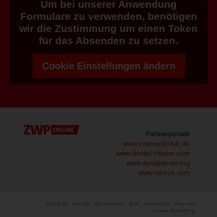
Um bei unserer Anwendung
Formulare zu verwenden, benötigen
wir die Zustimmung um einen Token
für das Absenden zu setzen.
Cookie Einstellungen ändern
Partnerportale
www.zwpstudyclub.de
www.dental-tribune.com
www.designpreis.org
www.oemus.com
Startseite
Kontakt
Datenschutz
AGB
Impressum
Über uns
Cookie-Einstellung