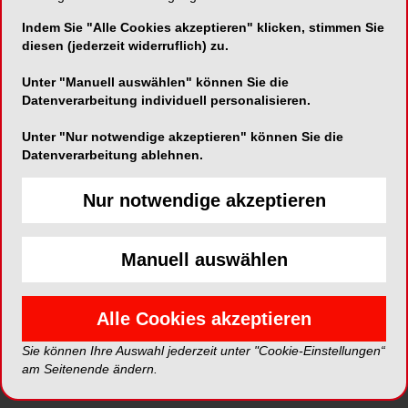
Indem Sie "Alle Cookies akzeptieren" klicken, stimmen Sie
Prof. Dr. Johannes Einwag
, langjähriger
diesen (jederzeit widerruflich) zu.
Vorsitzender der Gesellschaft für Präventive
Zahnheilkunde und Fortbildungsreferent der
Unter "Manuell auswählen" können Sie die
BLZK, rät daher zu einer lebenslangen
Datenverarbeitung individuell personalisieren.
Auseinandersetzung mit dem Thema
Unter "Nur notwendige akzeptieren" können Sie die
Mundhygiene und in diesem Zusammenhang mit
Datenverarbeitung ablehnen.
entsprechender Anleitung und Schulung, „nicht
nur zur Stabilisierung des Verhaltens der
Nur notwendige akzeptieren
Patienten, sondern auch, weil sich die
Verhältnisse in der Mundhöhle jedes Patienten im
Laufe der Jahre ändern. Modifikationen der
Manuell auswählen
Maßnahmen zur häuslichen Prophylaxe wie auch
der Schwerpunkte und die Frequenz
professioneller Prophylaxemaßnahmen sind
Alle Cookies akzeptieren
somit für eine bedarfsgerechte
Sie können Ihre Auswahl jederzeit unter "Cookie-Einstellungen“
Individualprophylaxe selbstverständlich“.
am Seitenende ändern.