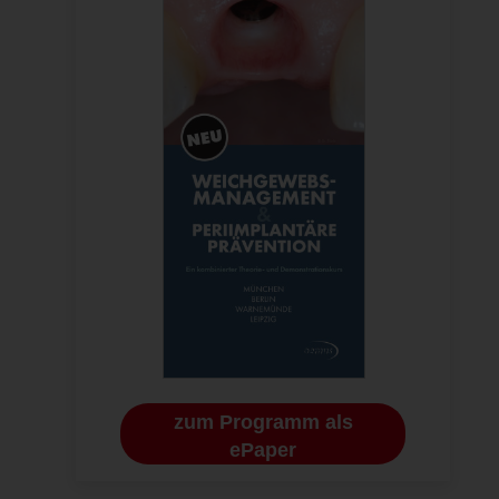
zum Programm als
ePaper