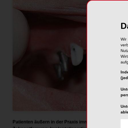
D
Wir 
ver
Nut
Wir
auf
Ind
(jed
Unt
per
Unt
abl
Patienten äußern in der Praxis immer häufiger den 