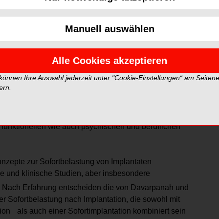
ersorgung – am selben Tag. Dieser Wunsch steht im
assung, dass die Osseointegration von Implantaten
ei.
Manuell auswählen
weitens sollte es erst nach einer Einheilphase von vier
Alle Cookies akzeptieren
ieses bekannte Vorgehen in der Vergangenheit zu
lerdings viele Nachteile. Bereits 2004 wurde der im
 können Ihre Auswahl jederzeit unter "Cookie-Einstellungen“ am Seiten
ern.
vier bis sechs Monaten mit einer herausnehmbaren
s funktionellen wie auch psychischen und beruflichen
onzepte zur Sofortbelastung von Implantaten
e und klinische Studien, aber insbesondere
Nach Erfahrung entscheiden die von Davarpanah und
er Sofortbelastung nach Implantation, die sowohl mit
tion als auch einer Sofortimplantation kombiniert sein