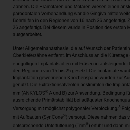
Zähnen. Die Prämolaren und Molaren wiesen einen anst
parodontalen Vorbehandlung war die Gingiva mittlerweile
Bohrhilfen in den Regionen von 16 nach 26 angefertigt.
26 angefertigt. Bei diesem wurde in Position des ersten 
ausgearbeitet.
Unter Allgemeinanästhesie, die auf Wunsch der Patientin
Oberkieferzähne entfernt. Im Anschluss an die Kürettage
endgültigen Implantatstollen mit Fräsen in aufsteigend
den Regionen von 15 bis 25 gesetzt. Die Implantate wur
Implantation gewonnenen Knochenspäne wurden zur Aug
genutzt. Die Extraktionsalveolen bestimmten die Implan
®
mm (ANKYLOS
A und B) zur Anwendung. Bedingung für 
ausreichende Primärstabilität bei adäquater Knochenquali
8
Versorgung mit möglichst polygonaler Verblockung.
Folg
®
mit Aufbauten (SynCone
) versorgt. Diese nahmen das v
®
entsprechende Unterfütterung (Trim
) erfuhr und dann m