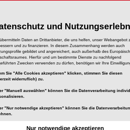
atenschutz und Nutzungserlebn
übermitteln Daten an Drittanbieter, die uns helfen, unser Webangebot 
bessern und zu finanzieren. In diesem Zusammenhang werden auch
zungsprofile gebildet und angereichert, auch außerhalb des Europäisc
tschaftsraumes. Hierfür und um bestimmte Dienste zu nachfolgend
geführten Zwecken verwenden zu dürfen, benötigen wir Ihre Einwilligun
em Sie "Alle Cookies akzeptieren" klicken, stimmen Sie diesen
erzeit widerruflich) zu.
er "Manuell auswählen" können Sie die Datenverarbeitung individ
sonalisieren.
er "Nur notwendige akzeptieren" können Sie die Datenverarbeitu
ehnen.
Foto: © Autoren
Wunsch nach unmittelbarer Versorgung:
Nur notwendige akzeptieren