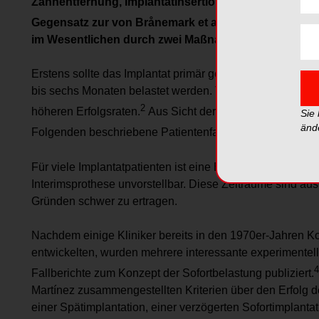
Zahnentfernung, Implantatinsertion, festsitzende V
1
Gegensatz zur von Brånemark et al.
vertretenen Auff
im Wesentlichen durch zwei Maßnahmen zu sichern s
Erstens sollte das Implantat primär gedeckt bleiben und z
bis sechs Monaten belastet werden. Tatsächlich führte d
2
höheren Erfolgsraten.
Aus Sicht der Patien­ten hat es al
Sie
änd
3
Folgenden beschriebene Patientenfall publiziert.
Für viele Implantatpatienten ist eine Einheilphase von 
Interimsprothese unvorstellbar. Diese Zeiträume sind au
Gründen schwer zu ertragen.
Nachdem einige Kliniker bereits in den 1970er-Jahren K
entwickelten, wurden mehrere interessante experimentell
4
Fallberichte zum Konzept der Sofortbelastung publiziert.
Martínez zusammengestellten Kriterien über den Erfolg d
einer Spätimplantation, einer verzögerten Sofortimplanta