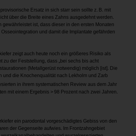
ovisorische Ersatz in sich starr sein sollte z. B. mit
nicht über die Breite eines Zahns ausgedehnt werden.
n gewährleistet ist, dass dieser in den ersten Monaten
 Osseo­integration und damit die Implantate gefährden
iefer zeigt auch heute noch ein größeres Risiko als
 zu der Feststellung, dass „bei sechs bis acht
taurationen (Metallgerüst notwendig) möglich [ist]. Die
en und die Knochenqualität nach Lekholm und Zarb
lysierten in ihrem systematischen Review aus dem Jahr
ten mit einem Ergebnis > 98 Prozent nach zwei Jahren.
Oberkiefer ein parodontal vorgeschädigtes Gebiss von den
aren der Gegenseite aufwies. Im Frontzahngebiet
l wurzelkanalbehandelten und wurzelresezierten