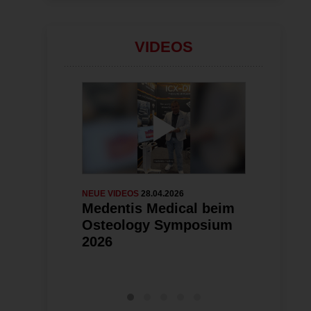
ändern
VIDEOS
NEUE VIDEOS
28.04.2026
NEUE VIDEOS
2
Medentis Medical beim
KI-gestüt
Osteology Symposium
Implantat
2026
Carestre