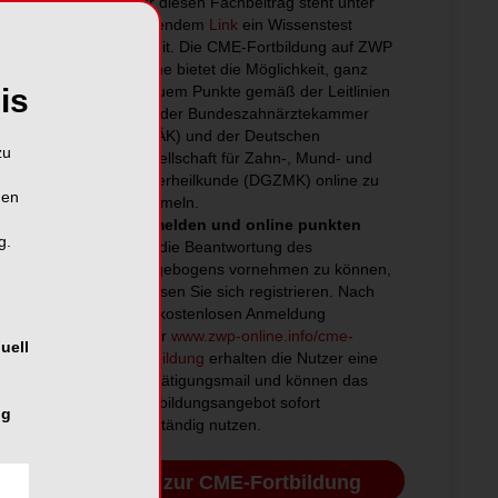
Für diesen Fachbeitrag steht unter
folgendem
Link
ein Wissenstest
bereit. Die CME-Fortbildung auf ZWP
online bietet die Möglichkeit, ganz
bequem Punkte gemäß der Leitlinien
is
von der Bundeszahnärztekammer
(BZÄK) und der Deutschen
zu
Gesellschaft für Zahn-, Mund- und
Kieferheilkunde (DGZMK) online zu
hen
sammeln.
Anmelden und online punkten
g.
Um die Beantwortung des
Fragebogens vornehmen zu können,
müssen Sie sich registrieren. Nach
der kostenlosen Anmeldung
unter
www.zwp-online.info/cme-
uell
fortbildung
erhalten die Nutzer eine
Bestätigungsmail und können das
Fortbildungsangebot sofort
ng
vollständig nutzen.
zur CME-Fortbildung