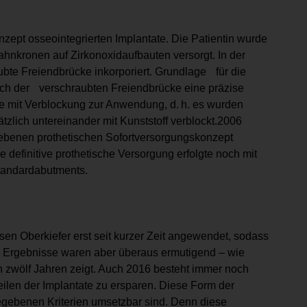
zept osseointegrierten Implantate. Die Patientin wurde
ahnkronen auf Zirkon­oxidaufbauten versorgt. In der
bte Freiendbrücke inkorporiert. Grundlage für die
ich der verschraubten Freiendbrücke eine präzise
e mit Ver­blockung zur Anwendung, d. h. es wurden
tzlich untereinander mit Kunststoff verblockt.2006
iebenen prothetischen Sofortversorgungskonzept
e definitive prothetische Versorgung erfolgte noch mit
Standardabutments.
en Oberkiefer erst seit kurzer Zeit angewendet, sodass
e Ergebnisse waren aber überaus ermutigend – wie
n zwölf Jahren zeigt. Auch 2016 besteht immer noch
eilen der Implantate zu ersparen. Diese Form der
ebenen Kriterien umsetzbar sind. Denn diese