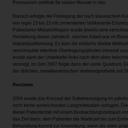
Provisorium verblieb für sieben Monate in situ.
Danach erfolgte die Freilegung der nach klassischem Kon
von regio 13 bis 23 mit zementierten Vollkeramik-Einzelz
Prämolaren-Molaren­Region wurde jeweils eine verschrau
Herstellung dieser zahntech nischen Arbeit war im Bere
Implantatabformung. Es kam die einfache direkte Method
verschraubte retentive Übertragungspfosten intraoral zusä
wurde dann der Unterkiefer links nach dem oben beschr
versorgt. Im Jahr 2007 folgte dann der vierte Quadrant. Di
der üblichen, metallkeramischen Verblendprothetik auf 
Resümee
2004 wurde das Konzept der Sofortversorgung im zahnlos
noch keine ausreichenden Langzeitstudien vorlagen. Di
dieser Patientenfall mit einem Beobachtungszeitraum vo
das Ziel darin, dem Patienten die Wartezeit bis zum Einh
Behandlung kommt zur Anwendung, wenn die oben angeg