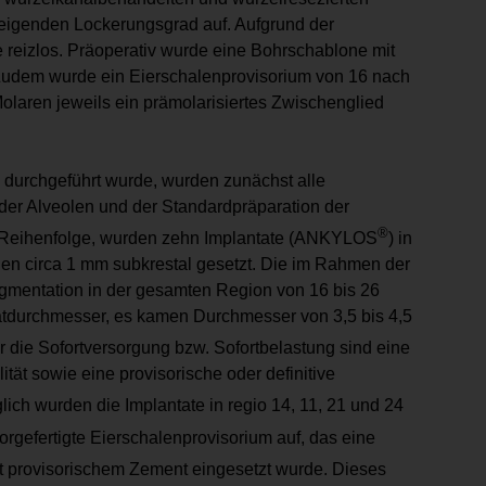
eigenden Lockerungsgrad auf. Aufgrund der
 reizlos. Präoperativ wurde eine Bohrschablone mit
 Zudem wurde ein Eierschalenprovisorium von 16 nach
Molaren jeweils ein prämolarisiertes Zwischenglied
 durchgeführt wurde, wurden zunächst alle
 der Alveolen und der Standardpräparation der
®
er Reihenfolge, wurden zehn Implantate (ANKYLOS
) in
den circa 1 mm subkrestal gesetzt. Die im Rahmen der
mentation in der gesamten Region von 16 bis 26
tat­durchmesser, es kamen Durchmesser von 3,5 bis 4,5
die Sofortversorgung bzw. Sofortbelastung sind eine
tät sowie eine provisorische oder definitive
lich wurden die Implantate in regio 14, 11, 21 und 24
orgefertigte Eierschalenprovisorium auf, das eine
it provisorischem Zement eingesetzt wurde. Dieses