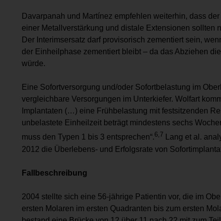
Davarpanah und Martínez empfehlen weiterhin, dass der pr
einer Metallverstärkung und distale Extensionen sollten 
Der Interimsersatz darf provisorisch zementiert sein, wen
der Einheilphase zementiert bleibt – da das Abziehen die
würde.
Eine Sofortversorgung und/oder Sofortbelastung im Oberk
vergleichbare Versorgungen im Unterkiefer. Wolfart kommt
Implantaten (…) eine Frühbelastung mit festsitzenden Res
unbelastete Einheilzeit beträgt mindestens sechs Woch
6,7
muss den Typen 1 bis 3 entsprechen“.
Lang et al. ana
2012 die Überlebens- und Erfolgsrate von Sofortimplanta
Fallbeschreibung
2004 stellte sich eine 56-jährige Pa­tientin vor, die im 
ersten Molaren im ersten Quadranten bis zum ersten Mol
bestand eine Brücke von 12 über 11 nach 22 mit zum Tei