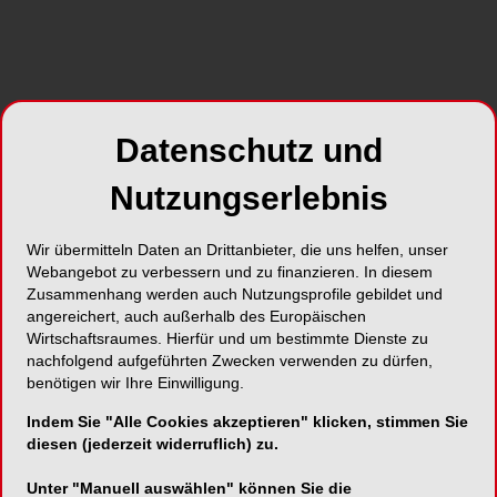
partikulierter Form vorliegen, sind die
Indikationsgrenzen oft eng umschrieben, sodass
bei umfangreichen Defekten die
Einsatzmöglichkeit kritisch zu überprüfen ist.
Datenschutz und
Und zu guter Letzt bleibt auch zu berücksichtigen,
dass für den Patienten die Fragen nach den
Nutzungserlebnis
Kosten, der Behandlungsdauer und der Häufigkeit
und Invasivität der Eingriffe eine entscheidende
Rolle spielen. Mit dem Einsatz von
Wir übermitteln Daten an Drittanbieter, die uns helfen, unser
Webangebot zu verbessern und zu finanzieren. In diesem
titanverstärkten PTFE-Membranen
Zusammenhang werden auch Nutzungsprofile gebildet und
(Polytetrafluorethylen) bietet sich eine sehr gute
angereichert, auch außerhalb des Europäischen
Möglichkeit, speziell bei ausgeprägten Hart- und
Wirtschaftsraumes. Hierfür und um bestimmte Dienste zu
Weichgewebsverlusten, sehr vorhersagbar
nachfolgend aufgeführten Zwecken verwenden zu dürfen,
Knochen zu regenerieren. Implantation und
benötigen wir Ihre Einwilligung.
Knochenregeneration finden dabei auch bei
Indem Sie "Alle Cookies akzeptieren" klicken, stimmen Sie
umfangreichen Defektsituationen zeitgleich statt.
diesen (jederzeit widerruflich) zu.
Unter "Manuell auswählen" können Sie die