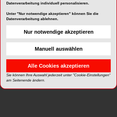
Datenverarbeitung individuell personalisieren.
Unter "Nur notwendige akzeptieren" können Sie die
Datenverarbeitung ablehnen.
Nur notwendige akzeptieren
Manuell auswählen
Abb. 1: Schaltlücke 21 vestibulär. © Dr. Tobias Feise,
Abb. 
Alle Cookies akzeptieren
Svenja Kortus
Svenj
Sie können Ihre Auswahl jederzeit unter "Cookie-Einstellungen“
am Seitenende ändern.